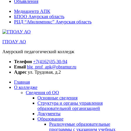
Объявления
Медиацентр АПК
БПОО Амурская область
РЦД “Абилимпикс” Амурская область
ГПОАУ АО
Амурский педагогический колледж
Телефон
+7(4162)35-30-94
Email
blg_prof_apk@obramur.ru
Адрес
ул. Трудовая, д.2
Главная
О колледже
Сведения об ОО
Основные сведения
Структура и органы управления
образовательной организацией
Документы
Образование
Реализуемые образовательные
программы с указанием учебных