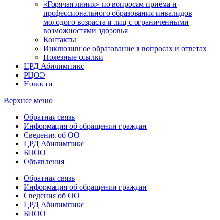
«Горячая линия» по вопросам приёма и
профессионального образования инвалидов
молодого возраста и лиц с ограниченными
возможностями здоровья
Контакты
Инклюзивное образование в вопросах и ответах
Полезные ссылки
ЦРД Абилимпикс
РЦОЭ
Новости
Верхнее меню
Обратная связь
Информация об обращении граждан
Сведения об ОО
ЦРД Абилимпикс
БПОО
Объявления
Обратная связь
Информация об обращении граждан
Сведения об ОО
ЦРД Абилимпикс
БПОО