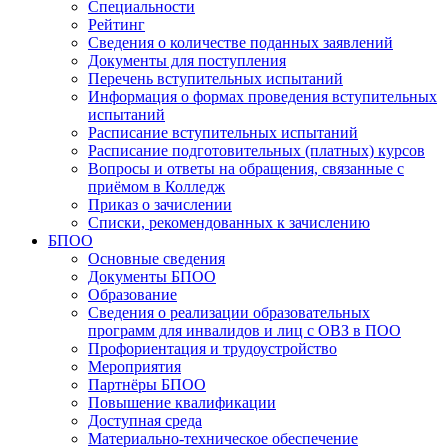
Специальности
Рейтинг
Сведения о количестве поданных заявлений
Документы для поступления
Перечень вступительных испытаний
Информация о формах проведения вступительных
испытаний
Расписание вступительных испытаний
Расписание подготовительных (платных) курсов
Вопросы и ответы на обращения, связанные с
приёмом в Колледж
Приказ о зачислении
Списки, рекомендованных к зачислению
БПОО
Основные сведения
Документы БПОО
Образование
Сведения о реализации образовательных
программ для инвалидов и лиц с ОВЗ в ПОО
Профориентация и трудоустройство
Мероприятия
Партнёры БПОО
Повышение квалификации
Доступная среда
Материально-техническое обеспечение