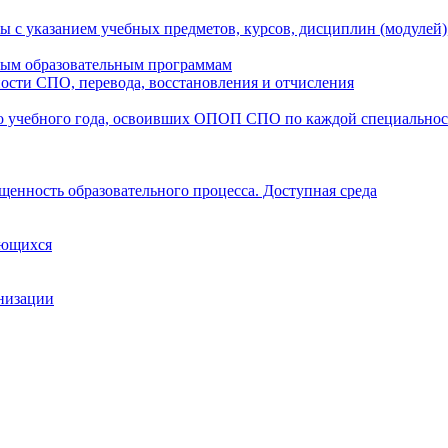
ы с указанием учебных предметов, курсов, дисциплин (модулей
мым образовательным программам
ости СПО, перевода, восстановления и отчисления
о учебного года, освоивших ОПОП СПО по каждой специально
щенность образовательного процесса. Доступная среда
ающихся
анизации