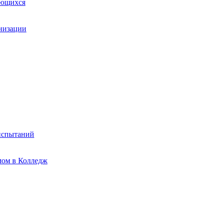
ающихся
анизации
испытаний
мом в Колледж