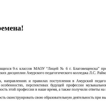
ремена!
ащихся 9-х классов МАОУ “Лицей № 6 г. Благовещенска” прош
ских дисциплин Амурского педагогического колледжа Л.С. Райко
ях, направлениях и правилах поступления в Амурский педаго
 особенностях, перспективах будущей профессии музыкально
ность этой профессии в наше время, а также получили ответы н
ость сконструировать свою образовательную деятельность при в