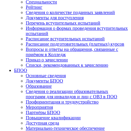
Специальности
Рейтинг
Сведения о количестве поданных заявлений
Документы для поступления
Перечень вступительных испытаний
Информация о формах проведения вступительных
испытаний
Расписание вступительных испытаний
Расписание подготовительных (платных) курсов
Вопросы и ответы на обращения, связанные с
приёмом в Колледж
Приказ о зачислении
Списки, рекомендованных к зачислению
БПОО
Основные сведения
Документы БПОО
Образование
Сведения о реализации образовательных
программ для инвалидов и лиц с ОВЗ в ПОО
Профориентация и трудоустройство
Мероприятия
Партнёры БПОО
Повышение квалификации
Доступная среда
Материально-техническое обеспечение