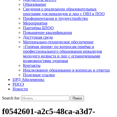
Образование
Сведения о реализации образовательных
программ для инвалидов и лиц с ОВЗ в ПОО
Профориентация и трудоустройство
Мероприятия
Партнёры БПОО
Повышение квалификации
Доступная среда
Материально-техническое обеспечение
«Горячая линия» по вопросам приёма и
профессионального образования инвалидов
молодого возраста и лиц с ограниченными
возможностями здоровья
Контакты
Инклюзивное образование в вопросах и ответах
Полезные ссылки
ЦРД Абилимпикс
РЦОЭ
Новости
Search for:
f0542601-a2c5-48ca-a3d7-