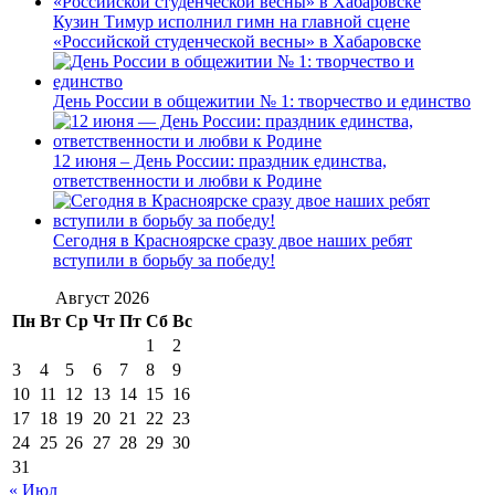
Кузин Тимур исполнил гимн на главной сцене
«Российской студенческой весны» в Хабаровске
День России в общежитии № 1: творчество и единство
12 июня – День России: праздник единства,
ответственности и любви к Родине
Сегодня в Красноярске сразу двое наших ребят
вступили в борьбу за победу!
Август 2026
Пн
Вт
Ср
Чт
Пт
Сб
Вс
1
2
3
4
5
6
7
8
9
10
11
12
13
14
15
16
17
18
19
20
21
22
23
24
25
26
27
28
29
30
31
« Июл