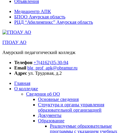
Объявления
Медиацентр АПК
БПОО Амурская область
РЦД “Абилимпикс” Амурская область
ГПОАУ АО
Амурский педагогический колледж
Телефон
+7(4162)35-30-94
Email
blg_prof_apk@obramur.ru
Адрес
ул. Трудовая, д.2
Главная
О колледже
Сведения об ОО
Основные сведения
Структура и органы управления
образовательной организацией
Документы
Образование
Реализуемые образовательные
программы с указанием учебных