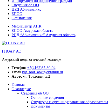
Информация об обращении граждан
Сведения об ОО
ЦРД Абилимпикс
БПОО
Объявления
Медиацентр АПК
БПОО Амурская область
РЦД “Абилимпикс” Амурская область
ГПОАУ АО
Амурский педагогический колледж
Телефон
+7(4162)35-30-94
Email
blg_prof_apk@obramur.ru
Адрес
ул. Трудовая, д.2
Главная
О колледже
Сведения об ОО
Основные сведения
Структура и органы управления образователь
Документы