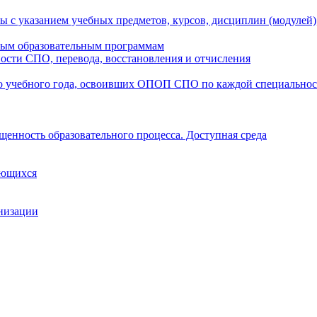
ы с указанием учебных предметов, курсов, дисциплин (модулей
мым образовательным программам
ости СПО, перевода, восстановления и отчисления
о учебного года, освоивших ОПОП СПО по каждой специально
щенность образовательного процесса. Доступная среда
ающихся
анизации