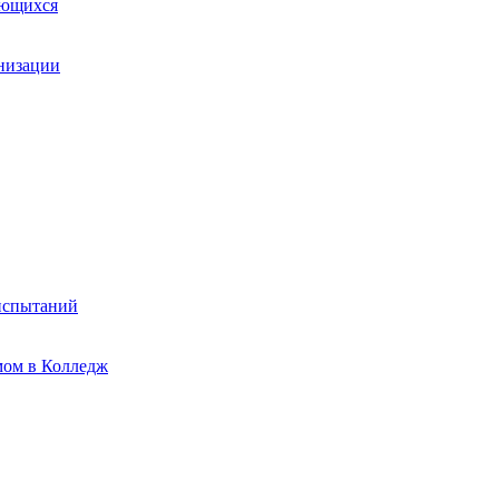
ающихся
анизации
испытаний
мом в Колледж