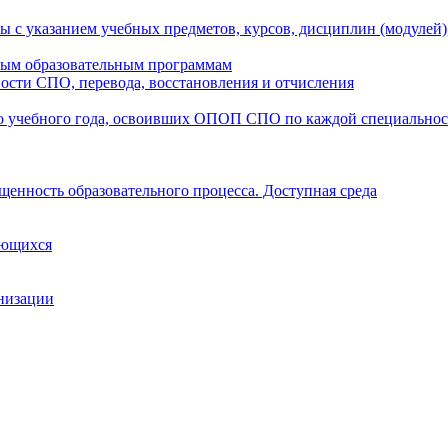
ы с указанием учебных предметов, курсов, дисциплин (модулей
мым образовательным программам
ости СПО, перевода, восстановления и отчисления
о учебного года, освоивших ОПОП СПО по каждой специально
щенность образовательного процесса. Доступная среда
ающихся
анизации