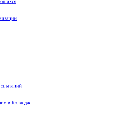
ающихся
анизации
испытаний
мом в Колледж