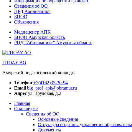
Информация об обращении граждан
Сведения об ОО
ЦРД Абилимпикс
БПОО
Объявления
Медиацентр АПК
БПОО Амурская область
РЦД “Абилимпикс” Амурская область
ГПОАУ АО
Амурский педагогический колледж
Телефон
+7(4162)35-30-94
Email
blg_prof_apk@obramur.ru
Адрес
ул. Трудовая, д.2
Главная
О колледже
Сведения об ОО
Основные сведения
Структура и органы управления образователь
Документы