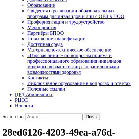
Образование
Сведения о реализации образовательных
программ для инвалидов и лиц с ОВЗ в ПОО
Профориентация и трудоустройство
Мероприятия
Партнёры БПОО
Повышение квалификации
Доступная среда
Материально-техническое обеспечение
«Горячая линия» по вопросам приёма и
профессионального образования инвалидов
молодого возраста и лиц с ограниченными
возможностями здоровья
Контакты
Инклюзивное образование в вопросах и ответах
Полезные ссылки
ЦРД Абилимпикс
РЦОЭ
Новости
Search for:
28ed6126-4203-49ea-a76d-