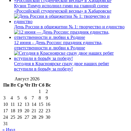
Кузин Тимур исполнил гимн на главной сцене
«Российской студенческой весны» в Хабаровске
День России в общежитии № 1: творчество и единство
12 июня – День России: праздник единства,
ответственности и любви к Родине
Сегодня в Красноярске сразу двое наших ребят
вступили в борьбу за победу!
Август 2026
Пн
Вт
Ср
Чт
Пт
Сб
Вс
1
2
3
4
5
6
7
8
9
10
11
12
13
14
15
16
17
18
19
20
21
22
23
24
25
26
27
28
29
30
31
« Июл