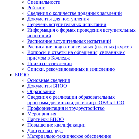
Специальности
Рейтинг
Сведения о количестве поданных заявлений
Документы для поступления
Перечень вступительных испытаний
Информация о формах проведения вступительных
испытаний
Расписание вступительных испытаний
Расписание подготовительных (платных) курсов
Вопросы и ответы на обращения, связанные с
приёмом в Колледж
Приказ о зачислении
Списки, рекомендованных к зачислению
БПОО
Основные сведения
Документы БПОО
Образование
Сведения о реализации образовательных
программ для инвалидов и лиц с ОВЗ в ПОО
Профориентация и трудоустройство
Мероприятия
Партнёры БПОО
Повышение квалификации
Доступная среда
Материально-техническое обеспечение