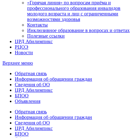
«Горячая линия» по вопросам приёма и
профессионального образования инвалидов
молодого возраста и лиц с ограниченными
возможностями здоровья
Контакты
Инклюзивное образование в вопросах и ответах
Полезные ссылки
ЦРД Абилимпикс
РЦОЭ
Новости
Верхнее меню
Обратная связь
Информация об обращении граждан
Сведения об ОО
ЦРД Абилимпикс
БПОО
Объявления
Обратная связь
Информация об обращении граждан
Сведения об ОО
ЦРД Абилимпикс
БПОО