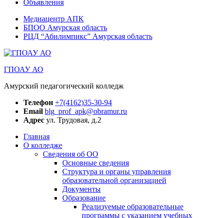
Объявления
Медиацентр АПК
БПОО Амурская область
РЦД “Абилимпикс” Амурская область
ГПОАУ АО
Амурский педагогический колледж
Телефон
+7(4162)35-30-94
Email
blg_prof_apk@obramur.ru
Адрес
ул. Трудовая, д.2
Главная
О колледже
Сведения об ОО
Основные сведения
Структура и органы управления
образовательной организацией
Документы
Образование
Реализуемые образовательные
программы с указанием учебных