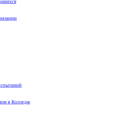
ающихся
анизации
испытаний
мом в Колледж