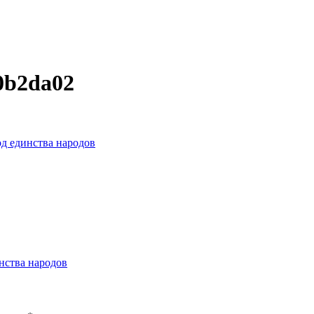
0b2da02
од единства народов
инства народов