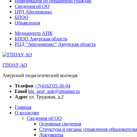
Информация об обращении граждан
Сведения об ОО
ЦРД Абилимпикс
БПОО
Объявления
Медиацентр АПК
БПОО Амурская область
РЦД “Абилимпикс” Амурская область
ГПОАУ АО
Амурский педагогический колледж
Телефон
+7(4162)35-30-94
Email
blg_prof_apk@obramur.ru
Адрес
ул. Трудовая, д.2
Главная
О колледже
Сведения об ОО
Основные сведения
Структура и органы управления образователь
Документы