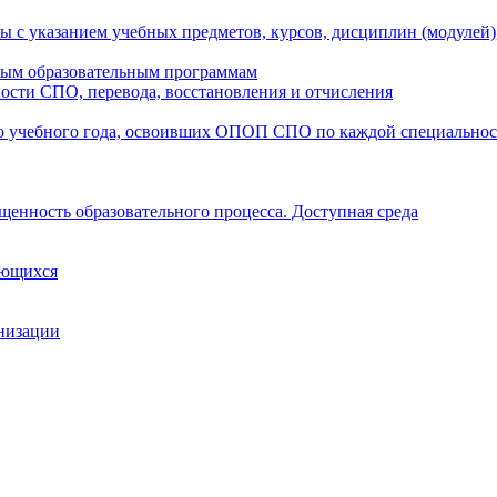
ы с указанием учебных предметов, курсов, дисциплин (модулей
мым образовательным программам
ости СПО, перевода, восстановления и отчисления
о учебного года, освоивших ОПОП СПО по каждой специально
щенность образовательного процесса. Доступная среда
ающихся
анизации