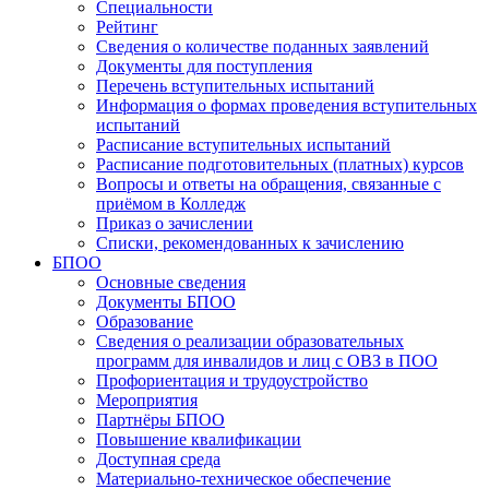
Специальности
Рейтинг
Сведения о количестве поданных заявлений
Документы для поступления
Перечень вступительных испытаний
Информация о формах проведения вступительных
испытаний
Расписание вступительных испытаний
Расписание подготовительных (платных) курсов
Вопросы и ответы на обращения, связанные с
приёмом в Колледж
Приказ о зачислении
Списки, рекомендованных к зачислению
БПОО
Основные сведения
Документы БПОО
Образование
Сведения о реализации образовательных
программ для инвалидов и лиц с ОВЗ в ПОО
Профориентация и трудоустройство
Мероприятия
Партнёры БПОО
Повышение квалификации
Доступная среда
Материально-техническое обеспечение