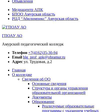
Объявления
Медиацентр АПК
БПОО Амурская область
РЦД “Абилимпикс” Амурская область
ГПОАУ АО
Амурский педагогический колледж
Телефон
+7(4162)35-30-94
Email
blg_prof_apk@obramur.ru
Адрес
ул. Трудовая, д.2
Главная
О колледже
Сведения об ОО
Основные сведения
Структура и органы управления
образовательной организацией
Документы
Образование
Реализуемые образовательные
программы с указанием учебных