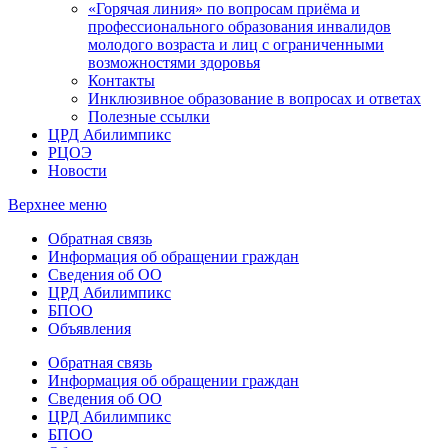
«Горячая линия» по вопросам приёма и
профессионального образования инвалидов
молодого возраста и лиц с ограниченными
возможностями здоровья
Контакты
Инклюзивное образование в вопросах и ответах
Полезные ссылки
ЦРД Абилимпикс
РЦОЭ
Новости
Верхнее меню
Обратная связь
Информация об обращении граждан
Сведения об ОО
ЦРД Абилимпикс
БПОО
Объявления
Обратная связь
Информация об обращении граждан
Сведения об ОО
ЦРД Абилимпикс
БПОО