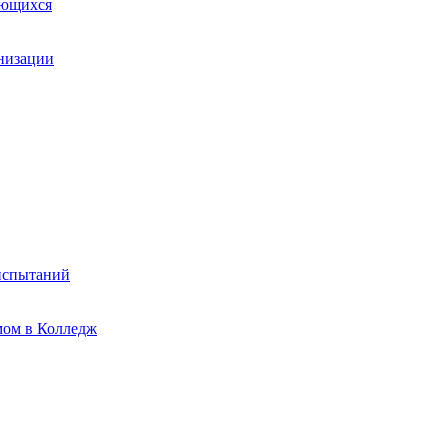
ающихся
анизации
испытаний
мом в Колледж