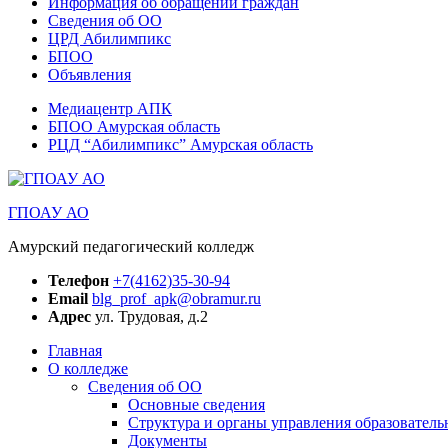
Информация об обращении граждан
Сведения об ОО
ЦРД Абилимпикс
БПОО
Объявления
Медиацентр АПК
БПОО Амурская область
РЦД “Абилимпикс” Амурская область
ГПОАУ АО
Амурский педагогический колледж
Телефон
+7(4162)35-30-94
Email
blg_prof_apk@obramur.ru
Адрес
ул. Трудовая, д.2
Главная
О колледже
Сведения об ОО
Основные сведения
Структура и органы управления образователь
Документы