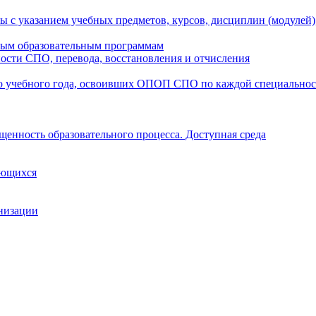
ы с указанием учебных предметов, курсов, дисциплин (модулей
мым образовательным программам
ости СПО, перевода, восстановления и отчисления
о учебного года, освоивших ОПОП СПО по каждой специально
щенность образовательного процесса. Доступная среда
ающихся
анизации