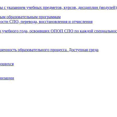
ы с указанием учебных предметов, курсов, дисциплин (модулей
мым образовательным программам
ости СПО, перевода, восстановления и отчисления
о учебного года, освоивших ОПОП СПО по каждой специально
щенность образовательного процесса. Доступная среда
ающихся
анизации