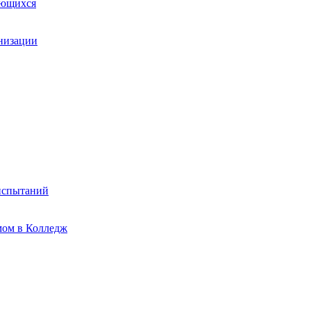
ающихся
анизации
испытаний
мом в Колледж