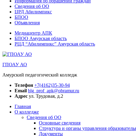
Информация об обращении граждан
Сведения об ОО
ЦРД Абилимпикс
БПОО
Объявления
Медиацентр АПК
БПОО Амурская область
РЦД “Абилимпикс” Амурская область
ГПОАУ АО
Амурский педагогический колледж
Телефон
+7(4162)35-30-94
Email
blg_prof_apk@obramur.ru
Адрес
ул. Трудовая, д.2
Главная
О колледже
Сведения об ОО
Основные сведения
Структура и органы управления образователь
Документы