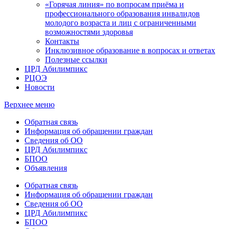
«Горячая линия» по вопросам приёма и
профессионального образования инвалидов
молодого возраста и лиц с ограниченными
возможностями здоровья
Контакты
Инклюзивное образование в вопросах и ответах
Полезные ссылки
ЦРД Абилимпикс
РЦОЭ
Новости
Верхнее меню
Обратная связь
Информация об обращении граждан
Сведения об ОО
ЦРД Абилимпикс
БПОО
Объявления
Обратная связь
Информация об обращении граждан
Сведения об ОО
ЦРД Абилимпикс
БПОО