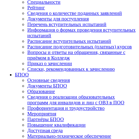
Специальности
Рейтинг
Сведения о количестве поданных заявлений
Документы для поступления
Перечень вступительных испытаний
Информация о формах проведения вступительных
испытаний
Расписание вступительных испытаний
Расписание подготовительных (платных) курсов
Вопросы и ответы на обращения, связанные с
приёмом в Колледж
Приказ о зачислении
Списки, рекомендованных к зачислению
БПОО
Основные сведения
Документы БПОО
Образование
Сведения о реализации образовательных
программ для инвалидов и лиц с ОВЗ в ПОО
Профориентация и трудоустройство
Мероприятия
Партнёры БПОО
Повышение квалификации
Доступная среда
Материально-техническое обеспечение