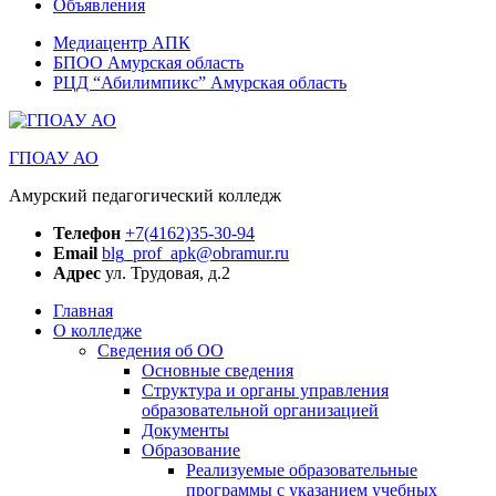
Объявления
Медиацентр АПК
БПОО Амурская область
РЦД “Абилимпикс” Амурская область
ГПОАУ АО
Амурский педагогический колледж
Телефон
+7(4162)35-30-94
Email
blg_prof_apk@obramur.ru
Адрес
ул. Трудовая, д.2
Главная
О колледже
Сведения об ОО
Основные сведения
Структура и органы управления
образовательной организацией
Документы
Образование
Реализуемые образовательные
программы с указанием учебных