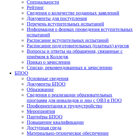
Специальности
Рейтинг
Сведения о количестве поданных заявлений
Документы для поступления
Перечень вступительных испытаний
Информация о формах проведения вступительных
испытаний
Расписание вступительных испытаний
Расписание подготовительных (платных) курсов
Вопросы и ответы на обращения, связанные с
приёмом в Колледж
Приказ о зачислении
Списки, рекомендованных к зачислению
БПОО
Основные сведения
Документы БПОО
Образование
Сведения о реализации образовательных
программ для инвалидов и лиц с ОВЗ в ПОО
Профориентация и трудоустройство
Мероприятия
Партнёры БПОО
Повышение квалификации
Доступная среда
Материально-техническое обеспечение