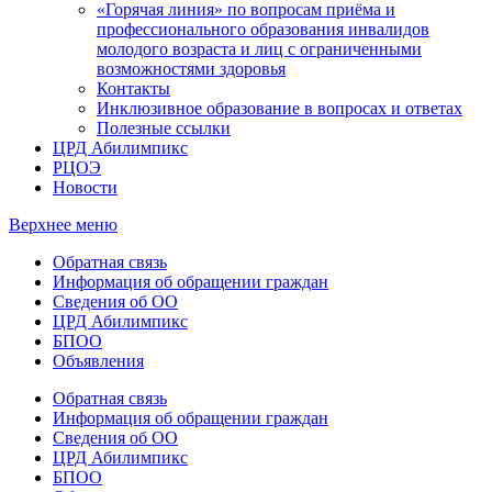
«Горячая линия» по вопросам приёма и
профессионального образования инвалидов
молодого возраста и лиц с ограниченными
возможностями здоровья
Контакты
Инклюзивное образование в вопросах и ответах
Полезные ссылки
ЦРД Абилимпикс
РЦОЭ
Новости
Верхнее меню
Обратная связь
Информация об обращении граждан
Сведения об ОО
ЦРД Абилимпикс
БПОО
Объявления
Обратная связь
Информация об обращении граждан
Сведения об ОО
ЦРД Абилимпикс
БПОО