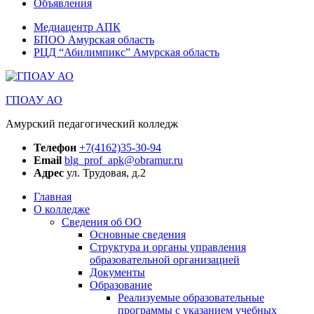
Объявления
Медиацентр АПК
БПОО Амурская область
РЦД “Абилимпикс” Амурская область
ГПОАУ АО
Амурский педагогический колледж
Телефон
+7(4162)35-30-94
Email
blg_prof_apk@obramur.ru
Адрес
ул. Трудовая, д.2
Главная
О колледже
Сведения об ОО
Основные сведения
Структура и органы управления
образовательной организацией
Документы
Образование
Реализуемые образовательные
программы с указанием учебных