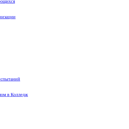
ающихся
анизации
испытаний
мом в Колледж