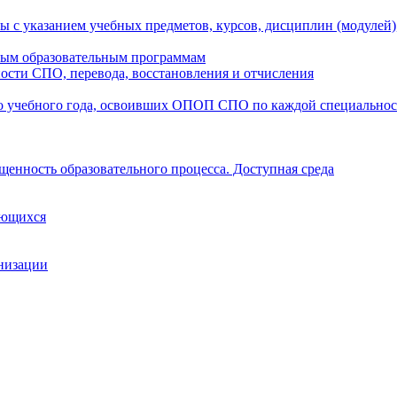
ы с указанием учебных предметов, курсов, дисциплин (модулей
мым образовательным программам
ости СПО, перевода, восстановления и отчисления
о учебного года, освоивших ОПОП СПО по каждой специально
щенность образовательного процесса. Доступная среда
ающихся
анизации