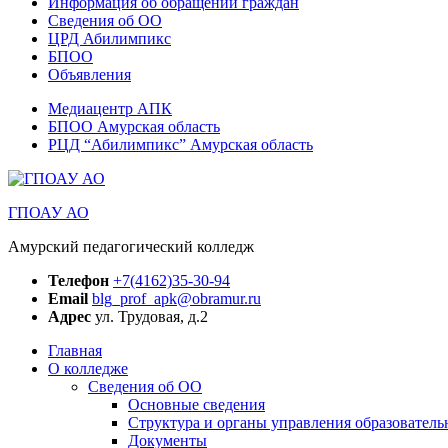
Информация об обращении граждан
Сведения об ОО
ЦРД Абилимпикс
БПОО
Объявления
Медиацентр АПК
БПОО Амурская область
РЦД “Абилимпикс” Амурская область
ГПОАУ АО
Амурский педагогический колледж
Телефон
+7(4162)35-30-94
Email
blg_prof_apk@obramur.ru
Адрес
ул. Трудовая, д.2
Главная
О колледже
Сведения об ОО
Основные сведения
Структура и органы управления образователь
Документы