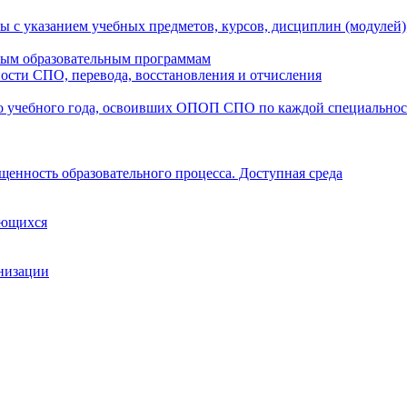
ы с указанием учебных предметов, курсов, дисциплин (модулей
мым образовательным программам
ости СПО, перевода, восстановления и отчисления
о учебного года, освоивших ОПОП СПО по каждой специально
щенность образовательного процесса. Доступная среда
ающихся
анизации