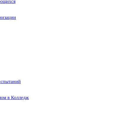
ающихся
анизации
испытаний
мом в Колледж