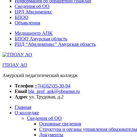
Информация об обращении граждан
Сведения об ОО
ЦРД Абилимпикс
БПОО
Объявления
Медиацентр АПК
БПОО Амурская область
РЦД “Абилимпикс” Амурская область
ГПОАУ АО
Амурский педагогический колледж
Телефон
+7(4162)35-30-94
Email
blg_prof_apk@obramur.ru
Адрес
ул. Трудовая, д.2
Главная
О колледже
Сведения об ОО
Основные сведения
Структура и органы управления образователь
Документы