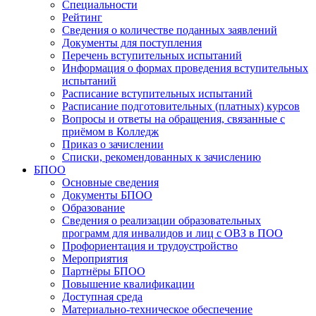
Специальности
Рейтинг
Сведения о количестве поданных заявлений
Документы для поступления
Перечень вступительных испытаний
Информация о формах проведения вступительных
испытаний
Расписание вступительных испытаний
Расписание подготовительных (платных) курсов
Вопросы и ответы на обращения, связанные с
приёмом в Колледж
Приказ о зачислении
Списки, рекомендованных к зачислению
БПОО
Основные сведения
Документы БПОО
Образование
Сведения о реализации образовательных
программ для инвалидов и лиц с ОВЗ в ПОО
Профориентация и трудоустройство
Мероприятия
Партнёры БПОО
Повышение квалификации
Доступная среда
Материально-техническое обеспечение