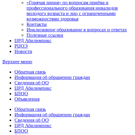
«Горячая линия» по вопросам приёма и
профессионального образования инвалидов
молодого возраста и лиц с ограниченными
возможностями здоровья
Контакты
Инклюзивное образование в вопросах и ответах
Полезные ссылки
ЦРД Абилимпикс
РЦОЭ
Новости
Верхнее меню
Обратная связь
Информация об обращении граждан
Сведения об ОО
ЦРД Абилимпикс
БПОО
Объявления
Обратная связь
Информация об обращении граждан
Сведения об ОО
ЦРД Абилимпикс
БПОО