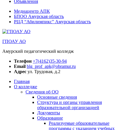
Объявления
Медиацентр АПК
БПОО Амурская область
РЦД “Абилимпикс” Амурская область
ГПОАУ АО
Амурский педагогический колледж
Телефон
+7(4162)35-30-94
Email
blg_prof_apk@obramur.ru
Адрес
ул. Трудовая, д.2
Главная
О колледже
Сведения об ОО
Основные сведения
Структура и органы управления
образовательной организацией
Документы
Образование
Реализуемые образовательные
программы с указанием учебных