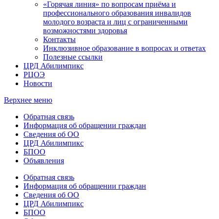
«Горячая линия» по вопросам приёма и
профессионального образования инвалидов
молодого возраста и лиц с ограниченными
возможностями здоровья
Контакты
Инклюзивное образование в вопросах и ответах
Полезные ссылки
ЦРД Абилимпикс
РЦОЭ
Новости
Верхнее меню
Обратная связь
Информация об обращении граждан
Сведения об ОО
ЦРД Абилимпикс
БПОО
Объявления
Обратная связь
Информация об обращении граждан
Сведения об ОО
ЦРД Абилимпикс
БПОО