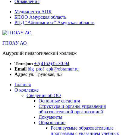
Объявления
Медиацентр АПК
БПОО Амурская область
РЦД “Абилимпикс” Амурская область
ГПОАУ АО
Амурский педагогический колледж
Телефон
+7(4162)35-30-94
Email
blg_prof_apk@obramur.ru
Адрес
ул. Трудовая, д.2
Главная
О колледже
Сведения об ОО
Основные сведения
Структура и органы управления
образовательной организацией
Документы
Образование
Реализуемые образовательные
программы с указанием учебных