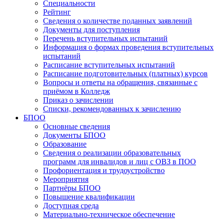
Специальности
Рейтинг
Сведения о количестве поданных заявлений
Документы для поступления
Перечень вступительных испытаний
Информация о формах проведения вступительных
испытаний
Расписание вступительных испытаний
Расписание подготовительных (платных) курсов
Вопросы и ответы на обращения, связанные с
приёмом в Колледж
Приказ о зачислении
Списки, рекомендованных к зачислению
БПОО
Основные сведения
Документы БПОО
Образование
Сведения о реализации образовательных
программ для инвалидов и лиц с ОВЗ в ПОО
Профориентация и трудоустройство
Мероприятия
Партнёры БПОО
Повышение квалификации
Доступная среда
Материально-техническое обеспечение