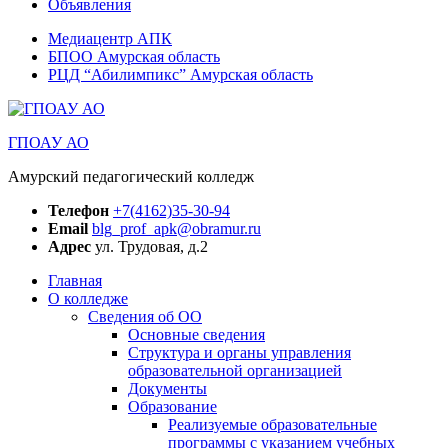
Объявления
Медиацентр АПК
БПОО Амурская область
РЦД “Абилимпикс” Амурская область
ГПОАУ АО
Амурский педагогический колледж
Телефон
+7(4162)35-30-94
Email
blg_prof_apk@obramur.ru
Адрес
ул. Трудовая, д.2
Главная
О колледже
Сведения об ОО
Основные сведения
Структура и органы управления
образовательной организацией
Документы
Образование
Реализуемые образовательные
программы с указанием учебных