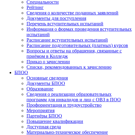
Специальности
Рейтинг
Сведения о количестве поданных заявлений
Документы для поступления
Перечень вступительных испытаний
Информация о формах проведения вступительных
испытаний
Расписание вступительных испытаний
Расписание подготовительных (платных) курсов
Вопросы и ответы на обращения, связанные с
приёмом в Колледж
Приказ о зачислении
Списки, рекомендованных к зачислению
БПОО
Основные сведения
Документы БПОО
Образование
Сведения о реализации образовательных
программ для инвалидов и лиц с ОВЗ в ПОО
Профориентация и трудоустройство
Мероприятия
Партнёры БПОО
Повышение квалификации
Доступная среда
Материально-техническое обеспечение