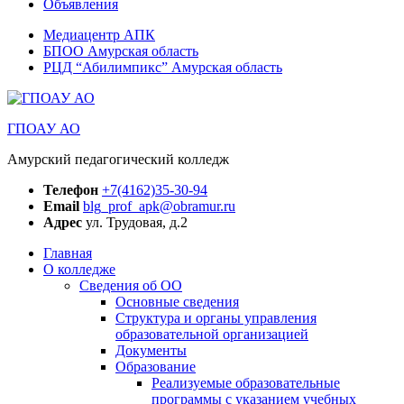
Объявления
Медиацентр АПК
БПОО Амурская область
РЦД “Абилимпикс” Амурская область
ГПОАУ АО
Амурский педагогический колледж
Телефон
+7(4162)35-30-94
Email
blg_prof_apk@obramur.ru
Адрес
ул. Трудовая, д.2
Главная
О колледже
Сведения об ОО
Основные сведения
Структура и органы управления
образовательной организацией
Документы
Образование
Реализуемые образовательные
программы с указанием учебных