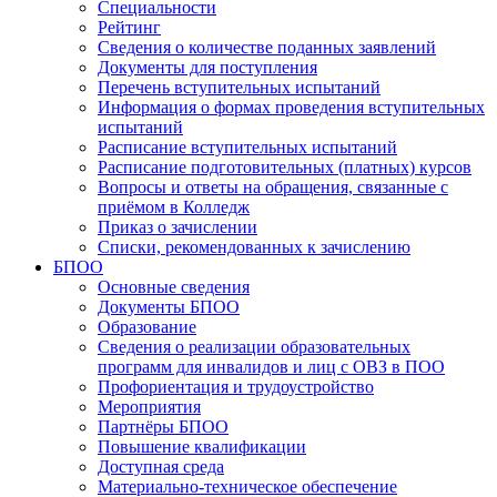
Специальности
Рейтинг
Сведения о количестве поданных заявлений
Документы для поступления
Перечень вступительных испытаний
Информация о формах проведения вступительных
испытаний
Расписание вступительных испытаний
Расписание подготовительных (платных) курсов
Вопросы и ответы на обращения, связанные с
приёмом в Колледж
Приказ о зачислении
Списки, рекомендованных к зачислению
БПОО
Основные сведения
Документы БПОО
Образование
Сведения о реализации образовательных
программ для инвалидов и лиц с ОВЗ в ПОО
Профориентация и трудоустройство
Мероприятия
Партнёры БПОО
Повышение квалификации
Доступная среда
Материально-техническое обеспечение