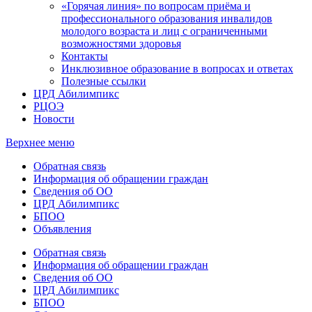
«Горячая линия» по вопросам приёма и
профессионального образования инвалидов
молодого возраста и лиц с ограниченными
возможностями здоровья
Контакты
Инклюзивное образование в вопросах и ответах
Полезные ссылки
ЦРД Абилимпикс
РЦОЭ
Новости
Верхнее меню
Обратная связь
Информация об обращении граждан
Сведения об ОО
ЦРД Абилимпикс
БПОО
Объявления
Обратная связь
Информация об обращении граждан
Сведения об ОО
ЦРД Абилимпикс
БПОО