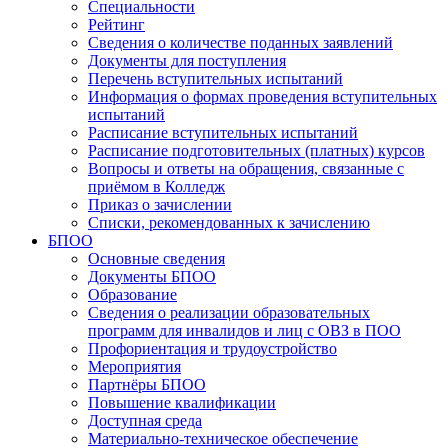
Специальности
Рейтинг
Сведения о количестве поданных заявлений
Документы для поступления
Перечень вступительных испытаний
Информация о формах проведения вступительных
испытаний
Расписание вступительных испытаний
Расписание подготовительных (платных) курсов
Вопросы и ответы на обращения, связанные с
приёмом в Колледж
Приказ о зачислении
Списки, рекомендованных к зачислению
БПОО
Основные сведения
Документы БПОО
Образование
Сведения о реализации образовательных
программ для инвалидов и лиц с ОВЗ в ПОО
Профориентация и трудоустройство
Мероприятия
Партнёры БПОО
Повышение квалификации
Доступная среда
Материально-техническое обеспечение