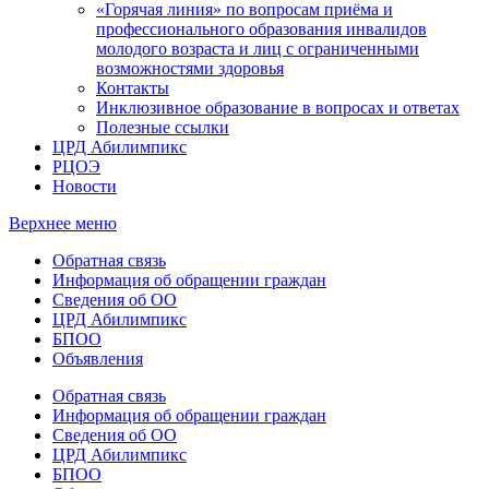
«Горячая линия» по вопросам приёма и
профессионального образования инвалидов
молодого возраста и лиц с ограниченными
возможностями здоровья
Контакты
Инклюзивное образование в вопросах и ответах
Полезные ссылки
ЦРД Абилимпикс
РЦОЭ
Новости
Верхнее меню
Обратная связь
Информация об обращении граждан
Сведения об ОО
ЦРД Абилимпикс
БПОО
Объявления
Обратная связь
Информация об обращении граждан
Сведения об ОО
ЦРД Абилимпикс
БПОО