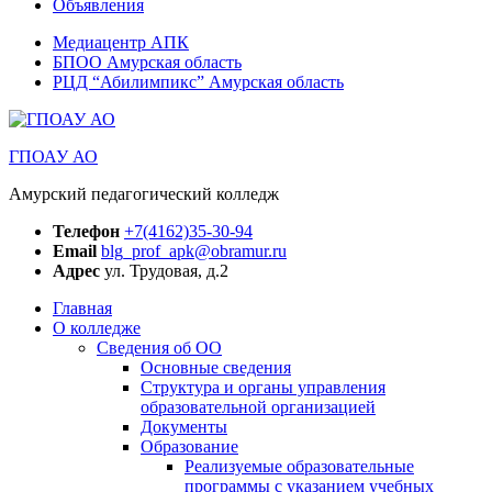
Объявления
Медиацентр АПК
БПОО Амурская область
РЦД “Абилимпикс” Амурская область
ГПОАУ АО
Амурский педагогический колледж
Телефон
+7(4162)35-30-94
Email
blg_prof_apk@obramur.ru
Адрес
ул. Трудовая, д.2
Главная
О колледже
Сведения об ОО
Основные сведения
Структура и органы управления
образовательной организацией
Документы
Образование
Реализуемые образовательные
программы с указанием учебных