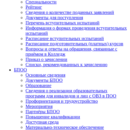
Специальности
Рейтинг
Сведения о количестве поданных заявлений
Документы для поступления
Перечень вступительных испытаний
Информация о формах проведения вступительных
испытаний
Расписание вступительных испытаний
Расписание подготовительных (платных) курсов
Вопросы и ответы на обращения, связанные с
приёмом в Колледж
Приказ о зачислении
Списки, рекомендованных к зачислению
БПОО
Основные сведения
Документы БПОО
Образование
Сведения о реализации образовательных
программ для инвалидов и лиц с ОВЗ в ПОО
Профориентация и трудоустройство
Мероприятия
Партнёры БПОО
Повышение квалификации
Доступная среда
Материально-техническое обеспечение