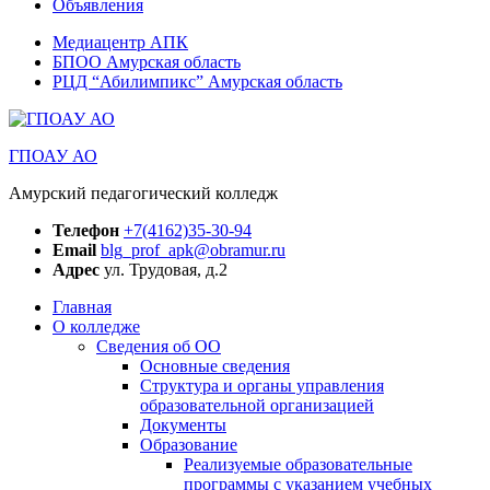
Объявления
Медиацентр АПК
БПОО Амурская область
РЦД “Абилимпикс” Амурская область
ГПОАУ АО
Амурский педагогический колледж
Телефон
+7(4162)35-30-94
Email
blg_prof_apk@obramur.ru
Адрес
ул. Трудовая, д.2
Главная
О колледже
Сведения об ОО
Основные сведения
Структура и органы управления
образовательной организацией
Документы
Образование
Реализуемые образовательные
программы с указанием учебных