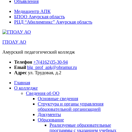
Объявления
Медиацентр АПК
БПОО Амурская область
РЦД “Абилимпикс” Амурская область
ГПОАУ АО
Амурский педагогический колледж
Телефон
+7(4162)35-30-94
Email
blg_prof_apk@obramur.ru
Адрес
ул. Трудовая, д.2
Главная
О колледже
Сведения об ОО
Основные сведения
Структура и органы управления
образовательной организацией
Документы
Образование
Реализуемые образовательные
программы с указанием учебных