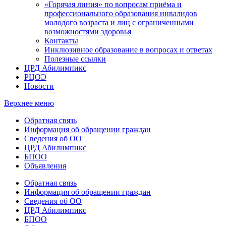
«Горячая линия» по вопросам приёма и
профессионального образования инвалидов
молодого возраста и лиц с ограниченными
возможностями здоровья
Контакты
Инклюзивное образование в вопросах и ответах
Полезные ссылки
ЦРД Абилимпикс
РЦОЭ
Новости
Верхнее меню
Обратная связь
Информация об обращении граждан
Сведения об ОО
ЦРД Абилимпикс
БПОО
Объявления
Обратная связь
Информация об обращении граждан
Сведения об ОО
ЦРД Абилимпикс
БПОО