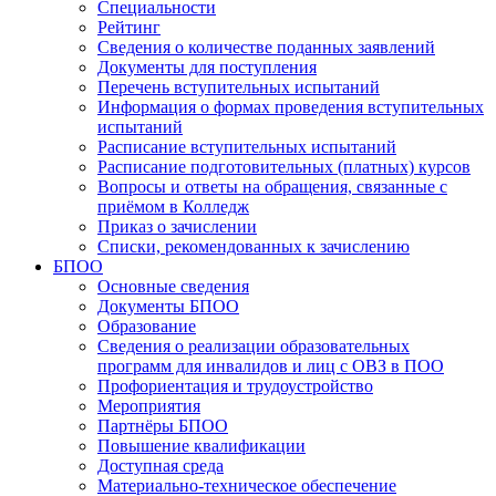
Специальности
Рейтинг
Сведения о количестве поданных заявлений
Документы для поступления
Перечень вступительных испытаний
Информация о формах проведения вступительных
испытаний
Расписание вступительных испытаний
Расписание подготовительных (платных) курсов
Вопросы и ответы на обращения, связанные с
приёмом в Колледж
Приказ о зачислении
Списки, рекомендованных к зачислению
БПОО
Основные сведения
Документы БПОО
Образование
Сведения о реализации образовательных
программ для инвалидов и лиц с ОВЗ в ПОО
Профориентация и трудоустройство
Мероприятия
Партнёры БПОО
Повышение квалификации
Доступная среда
Материально-техническое обеспечение