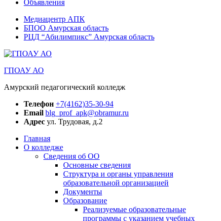
Объявления
Медиацентр АПК
БПОО Амурская область
РЦД “Абилимпикс” Амурская область
ГПОАУ АО
Амурский педагогический колледж
Телефон
+7(4162)35-30-94
Email
blg_prof_apk@obramur.ru
Адрес
ул. Трудовая, д.2
Главная
О колледже
Сведения об ОО
Основные сведения
Структура и органы управления
образовательной организацией
Документы
Образование
Реализуемые образовательные
программы с указанием учебных