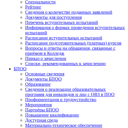
Специальности
Рейтинг
Сведения о количестве поданных заявлений
Документы для поступления
Перечень вступительных испытаний
Информация о формах проведения вступительных
испытаний
Расписание вступительных испытаний
Расписание подготовительных (платных) курсов
Вопросы и ответы на обращения, связанные с
приёмом в Колледж
Приказ о зачислении
Списки, рекомендованных к зачислению
БПОО
Основные сведения
Документы БПОО
Образование
Сведения о реализации образовательных
программ для инвалидов и лиц с ОВЗ в ПОО
Профориентация и трудоустройство
Мероприятия
Партнёры БПОО
Повышение квалификации
Доступная среда
Материально-техническое обеспечение