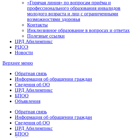
«Горячая линия» по вопросам приёма и
профессионального образования инвалидов
молодого возраста и лиц с ограниченными
возможностями здоровья
Контакты
Инклюзивное образование в вопросах и ответах
Полезные ссылки
ЦРД Абилимпикс
РЦОЭ
Новости
Верхнее меню
Обратная связь
Информация об обращении граждан
Сведения об ОО
ЦРД Абилимпикс
БПОО
Объявления
Обратная связь
Информация об обращении граждан
Сведения об ОО
ЦРД Абилимпикс
БПОО