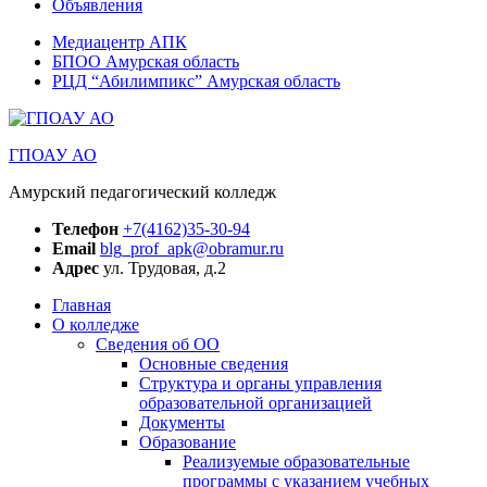
Объявления
Медиацентр АПК
БПОО Амурская область
РЦД “Абилимпикс” Амурская область
ГПОАУ АО
Амурский педагогический колледж
Телефон
+7(4162)35-30-94
Email
blg_prof_apk@obramur.ru
Адрес
ул. Трудовая, д.2
Главная
О колледже
Сведения об ОО
Основные сведения
Структура и органы управления
образовательной организацией
Документы
Образование
Реализуемые образовательные
программы с указанием учебных