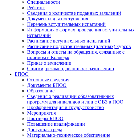
Специальности
Рейтинг
Сведения о количестве поданных заявлений
Документы для поступления
Перечень вступительных испытаний
Информация о формах проведения вступительных
испытаний
Расписание вступительных испытаний
Расписание подготовительных (платных) курсов
Вопросы и ответы на обращения, связанные с
приёмом в Колледж
Приказ о зачислении
Списки, рекомендованных к зачислению
БПОО
Основные сведения
Документы БПОО
Образование
Сведения о реализации образовательных
программ для инвалидов и лиц с ОВЗ в ПОО
Профориентация и трудоустройство
Мероприятия
Партнёры БПОО
Повышение квалификации
Доступная среда
Материально-техническое обеспечение