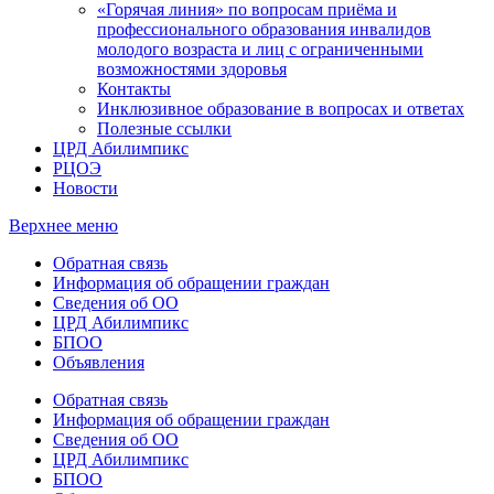
«Горячая линия» по вопросам приёма и
профессионального образования инвалидов
молодого возраста и лиц с ограниченными
возможностями здоровья
Контакты
Инклюзивное образование в вопросах и ответах
Полезные ссылки
ЦРД Абилимпикс
РЦОЭ
Новости
Верхнее меню
Обратная связь
Информация об обращении граждан
Сведения об ОО
ЦРД Абилимпикс
БПОО
Объявления
Обратная связь
Информация об обращении граждан
Сведения об ОО
ЦРД Абилимпикс
БПОО