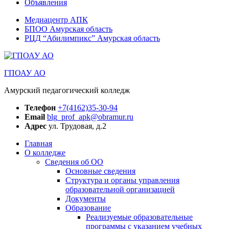
Объявления
Медиацентр АПК
БПОО Амурская область
РЦД “Абилимпикс” Амурская область
ГПОАУ АО
Амурский педагогический колледж
Телефон
+7(4162)35-30-94
Email
blg_prof_apk@obramur.ru
Адрес
ул. Трудовая, д.2
Главная
О колледже
Сведения об ОО
Основные сведения
Структура и органы управления
образовательной организацией
Документы
Образование
Реализуемые образовательные
программы с указанием учебных