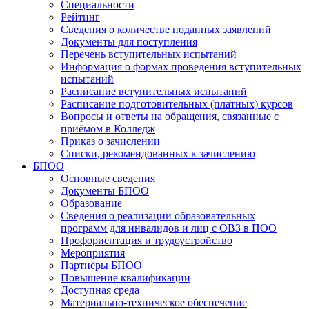
Специальности
Рейтинг
Сведения о количестве поданных заявлений
Документы для поступления
Перечень вступительных испытаний
Информация о формах проведения вступительных
испытаний
Расписание вступительных испытаний
Расписание подготовительных (платных) курсов
Вопросы и ответы на обращения, связанные с
приёмом в Колледж
Приказ о зачислении
Списки, рекомендованных к зачислению
БПОО
Основные сведения
Документы БПОО
Образование
Сведения о реализации образовательных
программ для инвалидов и лиц с ОВЗ в ПОО
Профориентация и трудоустройство
Мероприятия
Партнёры БПОО
Повышение квалификации
Доступная среда
Материально-техническое обеспечение