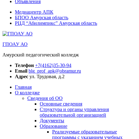
Объявления
Медиацентр АПК
БПОО Амурская область
РЦД “Абилимпикс” Амурская область
ГПОАУ АО
Амурский педагогический колледж
Телефон
+7(4162)35-30-94
Email
blg_prof_apk@obramur.ru
Адрес
ул. Трудовая, д.2
Главная
О колледже
Сведения об ОО
Основные сведения
Структура и органы управления
образовательной организацией
Документы
Образование
Реализуемые образовательные
программы с указанием учебных