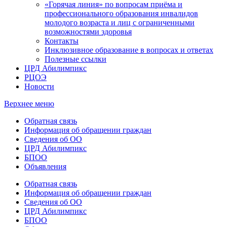
«Горячая линия» по вопросам приёма и
профессионального образования инвалидов
молодого возраста и лиц с ограниченными
возможностями здоровья
Контакты
Инклюзивное образование в вопросах и ответах
Полезные ссылки
ЦРД Абилимпикс
РЦОЭ
Новости
Верхнее меню
Обратная связь
Информация об обращении граждан
Сведения об ОО
ЦРД Абилимпикс
БПОО
Объявления
Обратная связь
Информация об обращении граждан
Сведения об ОО
ЦРД Абилимпикс
БПОО