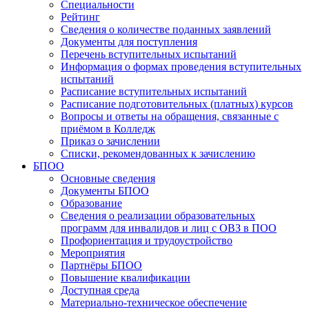
Специальности
Рейтинг
Сведения о количестве поданных заявлений
Документы для поступления
Перечень вступительных испытаний
Информация о формах проведения вступительных
испытаний
Расписание вступительных испытаний
Расписание подготовительных (платных) курсов
Вопросы и ответы на обращения, связанные с
приёмом в Колледж
Приказ о зачислении
Списки, рекомендованных к зачислению
БПОО
Основные сведения
Документы БПОО
Образование
Сведения о реализации образовательных
программ для инвалидов и лиц с ОВЗ в ПОО
Профориентация и трудоустройство
Мероприятия
Партнёры БПОО
Повышение квалификации
Доступная среда
Материально-техническое обеспечение