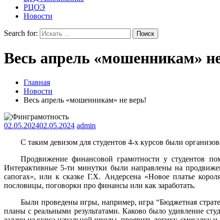
РЦОЭ
Новости
Search for:
Весь апрель «мошенникам» не
Главная
Новости
Весь апрель «мошенникам» не верь!
02.05.2024
02.05.2024
admin
С таким девизом для студентов 4-х курсов были организ
Продвижение финансовой грамотности у студентов по
Интерактивные 5-ти минутки были направлены на продвижен
сапогах», или к сказке Г.Х. Андерсена «Новое платье коро
пословицы, поговорки про финансы или как заработать.
Были проведены игры, например, игра “Бюджетная стратег
планы с реальными результатами. Каково было удивление сту
задачи из курса начальной школы, проявить логику, смекалку 