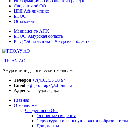
Информация об обращении граждан
Сведения об ОО
ЦРД Абилимпикс
БПОО
Объявления
Медиацентр АПК
БПОО Амурская область
РЦД “Абилимпикс” Амурская область
ГПОАУ АО
Амурский педагогический колледж
Телефон
+7(4162)35-30-94
Email
blg_prof_apk@obramur.ru
Адрес
ул. Трудовая, д.2
Главная
О колледже
Сведения об ОО
Основные сведения
Структура и органы управления образователь
Документы