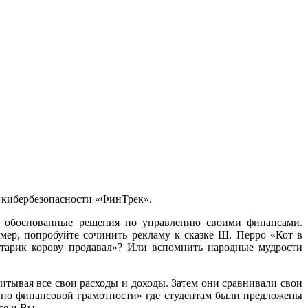
и кибербезопасности «ФинТрек».
ь обоснованные решения по управлению своими финансами.
ер, попробуйте сочинить рекламу к сказке Ш. Перро «Кот в
 старик корову продавал»? Или вспомнить народные мудрости
читывая все свои расходы и доходы. Затем они сравнивали свои
и по финансовой грамотности» где студентам были предложены
те и Вы.