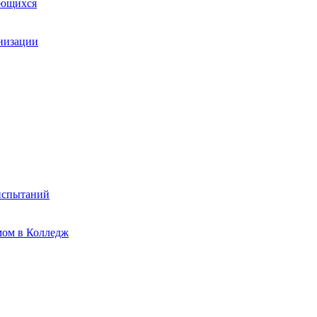
ающихся
анизации
испытаний
мом в Колледж