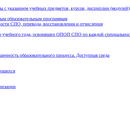
ы с указанием учебных предметов, курсов, дисциплин (модулей
мым образовательным программам
ости СПО, перевода, восстановления и отчисления
о учебного года, освоивших ОПОП СПО по каждой специально
щенность образовательного процесса. Доступная среда
ающихся
анизации