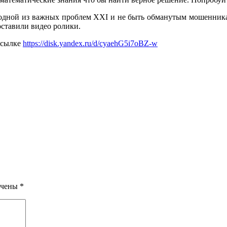
б одной из важных проблем XXI и не быть обманутым мошенник
ставили видео ролики.
ссылке
https://disk.yandex.ru/d/cyaehG5i7oBZ-w
ечены
*