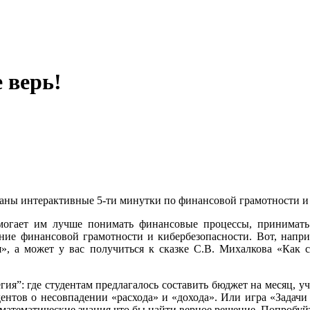
 верь!
ованы интерактивные 5-ти минутки по финансовой грамотности 
могает им лучше понимать финансовые процессы, принимат
ие финансовой грамотности и кибербезопасности. Вот, наприм
ля», а может у вас получиться к сказке С.В. Михалкова «Как
ия”: где студентам предлагалось составить бюджет на месяц, у
дентов о несовпадении «расхода» и «дохода». Или игра «Задач
и математические знания что бы найти верное решение. Попробуй