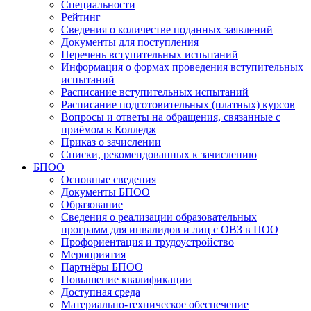
Специальности
Рейтинг
Сведения о количестве поданных заявлений
Документы для поступления
Перечень вступительных испытаний
Информация о формах проведения вступительных
испытаний
Расписание вступительных испытаний
Расписание подготовительных (платных) курсов
Вопросы и ответы на обращения, связанные с
приёмом в Колледж
Приказ о зачислении
Списки, рекомендованных к зачислению
БПОО
Основные сведения
Документы БПОО
Образование
Сведения о реализации образовательных
программ для инвалидов и лиц с ОВЗ в ПОО
Профориентация и трудоустройство
Мероприятия
Партнёры БПОО
Повышение квалификации
Доступная среда
Материально-техническое обеспечение