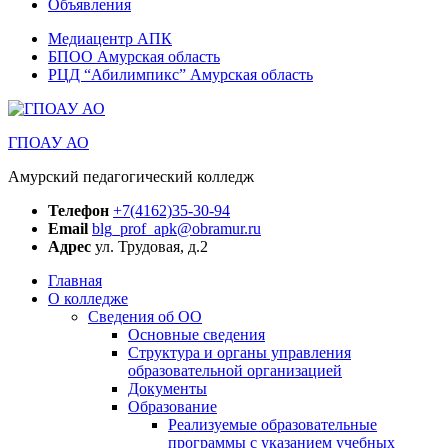
Объявления
Медиацентр АПК
БПОО Амурская область
РЦД “Абилимпикс” Амурская область
ГПОАУ АО
Амурский педагогический колледж
Телефон
+7(4162)35-30-94
Email
blg_prof_apk@obramur.ru
Адрес
ул. Трудовая, д.2
Главная
О колледже
Сведения об ОО
Основные сведения
Структура и органы управления
образовательной организацией
Документы
Образование
Реализуемые образовательные
программы с указанием учебных