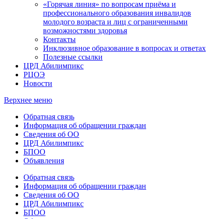
«Горячая линия» по вопросам приёма и
профессионального образования инвалидов
молодого возраста и лиц с ограниченными
возможностями здоровья
Контакты
Инклюзивное образование в вопросах и ответах
Полезные ссылки
ЦРД Абилимпикс
РЦОЭ
Новости
Верхнее меню
Обратная связь
Информация об обращении граждан
Сведения об ОО
ЦРД Абилимпикс
БПОО
Объявления
Обратная связь
Информация об обращении граждан
Сведения об ОО
ЦРД Абилимпикс
БПОО