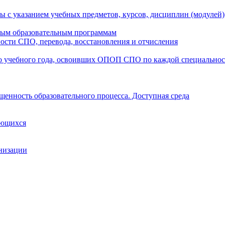
ы с указанием учебных предметов, курсов, дисциплин (модулей
мым образовательным программам
ости СПО, перевода, восстановления и отчисления
о учебного года, освоивших ОПОП СПО по каждой специально
щенность образовательного процесса. Доступная среда
ающихся
анизации