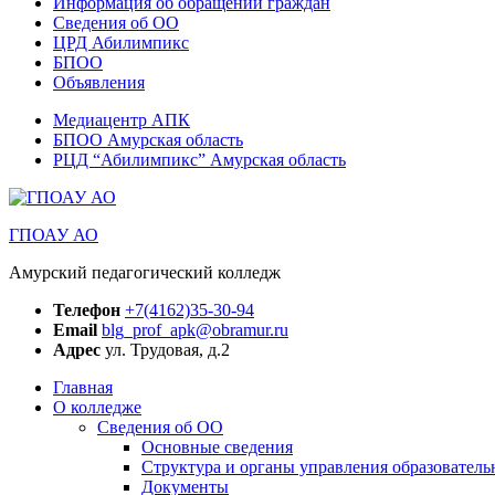
Информация об обращении граждан
Сведения об ОО
ЦРД Абилимпикс
БПОО
Объявления
Медиацентр АПК
БПОО Амурская область
РЦД “Абилимпикс” Амурская область
ГПОАУ АО
Амурский педагогический колледж
Телефон
+7(4162)35-30-94
Email
blg_prof_apk@obramur.ru
Адрес
ул. Трудовая, д.2
Главная
О колледже
Сведения об ОО
Основные сведения
Структура и органы управления образователь
Документы