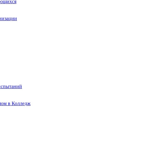
ающихся
анизации
испытаний
мом в Колледж