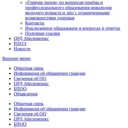
«Горячая линия» по вопросам приёма и
профессионального образования инвалидов
молодого возраста и лиц с ограниченными
возможностями здоровья
Контакты
Инклюзивное образование в вопросах и ответах
Полезные ссылки
ЦРД Абилимпикс
РЦОЭ
Новости
Верхнее меню
Обратная связь
Информация об обращении граждан
Сведения об ОО
ЦРД Абилимпикс
БПОО
Объявления
Обратная связь
Информация об обращении граждан
Сведения об ОО
ЦРД Абилимпикс
БПОО