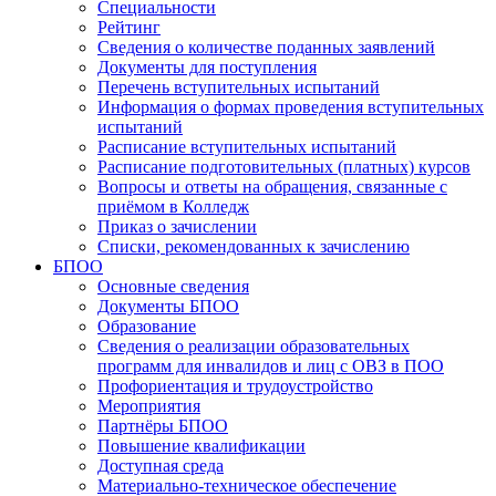
Специальности
Рейтинг
Сведения о количестве поданных заявлений
Документы для поступления
Перечень вступительных испытаний
Информация о формах проведения вступительных
испытаний
Расписание вступительных испытаний
Расписание подготовительных (платных) курсов
Вопросы и ответы на обращения, связанные с
приёмом в Колледж
Приказ о зачислении
Списки, рекомендованных к зачислению
БПОО
Основные сведения
Документы БПОО
Образование
Сведения о реализации образовательных
программ для инвалидов и лиц с ОВЗ в ПОО
Профориентация и трудоустройство
Мероприятия
Партнёры БПОО
Повышение квалификации
Доступная среда
Материально-техническое обеспечение