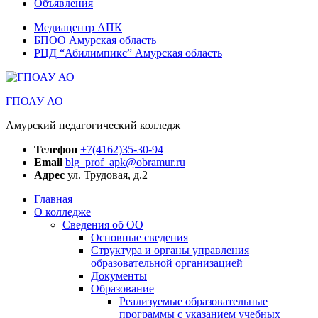
Объявления
Медиацентр АПК
БПОО Амурская область
РЦД “Абилимпикс” Амурская область
ГПОАУ АО
Амурский педагогический колледж
Телефон
+7(4162)35-30-94
Email
blg_prof_apk@obramur.ru
Адрес
ул. Трудовая, д.2
Главная
О колледже
Сведения об ОО
Основные сведения
Структура и органы управления
образовательной организацией
Документы
Образование
Реализуемые образовательные
программы с указанием учебных