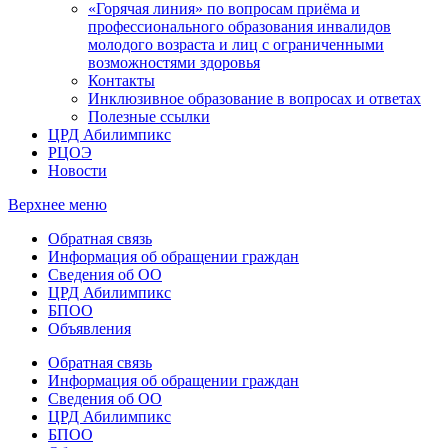
«Горячая линия» по вопросам приёма и
профессионального образования инвалидов
молодого возраста и лиц с ограниченными
возможностями здоровья
Контакты
Инклюзивное образование в вопросах и ответах
Полезные ссылки
ЦРД Абилимпикс
РЦОЭ
Новости
Верхнее меню
Обратная связь
Информация об обращении граждан
Сведения об ОО
ЦРД Абилимпикс
БПОО
Объявления
Обратная связь
Информация об обращении граждан
Сведения об ОО
ЦРД Абилимпикс
БПОО