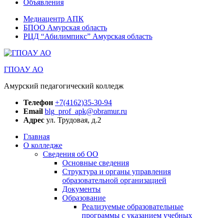
Объявления
Медиацентр АПК
БПОО Амурская область
РЦД “Абилимпикс” Амурская область
ГПОАУ АО
Амурский педагогический колледж
Телефон
+7(4162)35-30-94
Email
blg_prof_apk@obramur.ru
Адрес
ул. Трудовая, д.2
Главная
О колледже
Сведения об ОО
Основные сведения
Структура и органы управления
образовательной организацией
Документы
Образование
Реализуемые образовательные
программы с указанием учебных