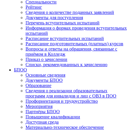
Специальности
Рейтинг
Сведения о количестве поданных заявлений
Документы для поступления
Перечень вступительных испытаний
Информация о формах проведения вступительных
испытаний
Расписание вступительных испытаний
Расписание подготовительных (платных) курсов
Вопросы и ответы на обращения, связанные с
приёмом в Колледж
Приказ о зачислении
Списки, рекомендованных к зачислению
БПОО
Основные сведения
Документы БПОО
Образование
Сведения о реализации образовательных
программ для инвалидов и лиц с ОВЗ в ПОО
Профориентация и трудоустройство
Мероприятия
Партнёры БПОО
Повышение квалификации
Доступная среда
Материально-техническое обеспечение