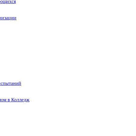
ающихся
анизации
испытаний
мом в Колледж