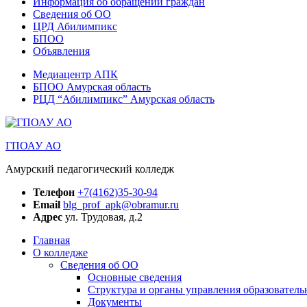
Информация об обращении граждан
Сведения об ОО
ЦРД Абилимпикс
БПОО
Объявления
Медиацентр АПК
БПОО Амурская область
РЦД “Абилимпикс” Амурская область
ГПОАУ АО
Амурский педагогический колледж
Телефон
+7(4162)35-30-94
Email
blg_prof_apk@obramur.ru
Адрес
ул. Трудовая, д.2
Главная
О колледже
Сведения об ОО
Основные сведения
Структура и органы управления образователь
Документы