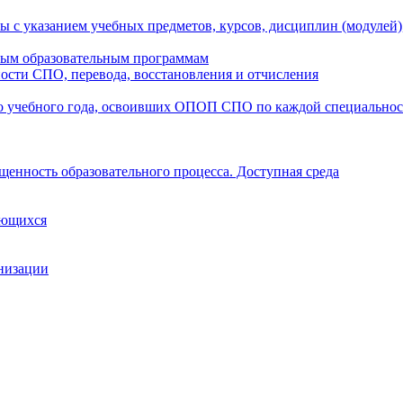
ы с указанием учебных предметов, курсов, дисциплин (модулей
мым образовательным программам
ости СПО, перевода, восстановления и отчисления
о учебного года, освоивших ОПОП СПО по каждой специально
щенность образовательного процесса. Доступная среда
ающихся
анизации