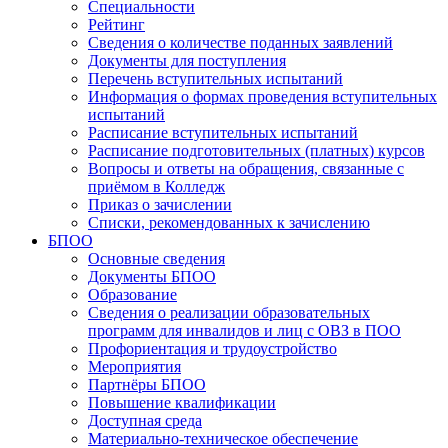
Специальности
Рейтинг
Сведения о количестве поданных заявлений
Документы для поступления
Перечень вступительных испытаний
Информация о формах проведения вступительных
испытаний
Расписание вступительных испытаний
Расписание подготовительных (платных) курсов
Вопросы и ответы на обращения, связанные с
приёмом в Колледж
Приказ о зачислении
Списки, рекомендованных к зачислению
БПОО
Основные сведения
Документы БПОО
Образование
Сведения о реализации образовательных
программ для инвалидов и лиц с ОВЗ в ПОО
Профориентация и трудоустройство
Мероприятия
Партнёры БПОО
Повышение квалификации
Доступная среда
Материально-техническое обеспечение