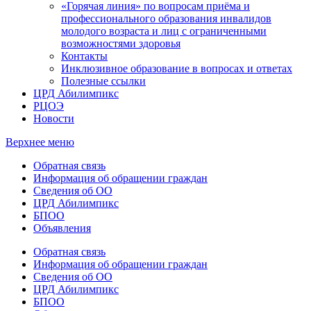
«Горячая линия» по вопросам приёма и
профессионального образования инвалидов
молодого возраста и лиц с ограниченными
возможностями здоровья
Контакты
Инклюзивное образование в вопросах и ответах
Полезные ссылки
ЦРД Абилимпикс
РЦОЭ
Новости
Верхнее меню
Обратная связь
Информация об обращении граждан
Сведения об ОО
ЦРД Абилимпикс
БПОО
Объявления
Обратная связь
Информация об обращении граждан
Сведения об ОО
ЦРД Абилимпикс
БПОО