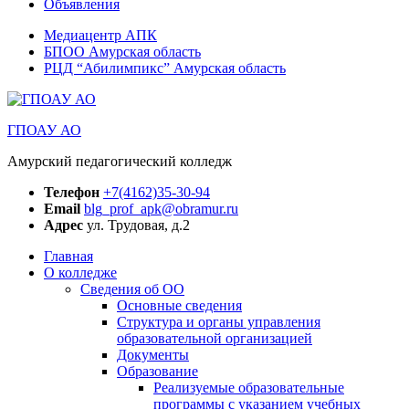
Объявления
Медиацентр АПК
БПОО Амурская область
РЦД “Абилимпикс” Амурская область
ГПОАУ АО
Амурский педагогический колледж
Телефон
+7(4162)35-30-94
Email
blg_prof_apk@obramur.ru
Адрес
ул. Трудовая, д.2
Главная
О колледже
Сведения об ОО
Основные сведения
Структура и органы управления
образовательной организацией
Документы
Образование
Реализуемые образовательные
программы с указанием учебных