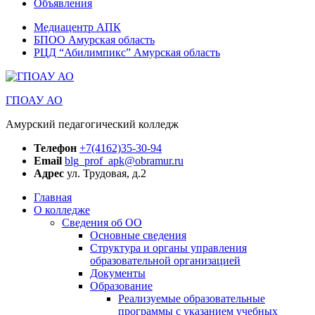
Объявления
Медиацентр АПК
БПОО Амурская область
РЦД “Абилимпикс” Амурская область
ГПОАУ АО
Амурский педагогический колледж
Телефон
+7(4162)35-30-94
Email
blg_prof_apk@obramur.ru
Адрес
ул. Трудовая, д.2
Главная
О колледже
Сведения об ОО
Основные сведения
Структура и органы управления
образовательной организацией
Документы
Образование
Реализуемые образовательные
программы с указанием учебных