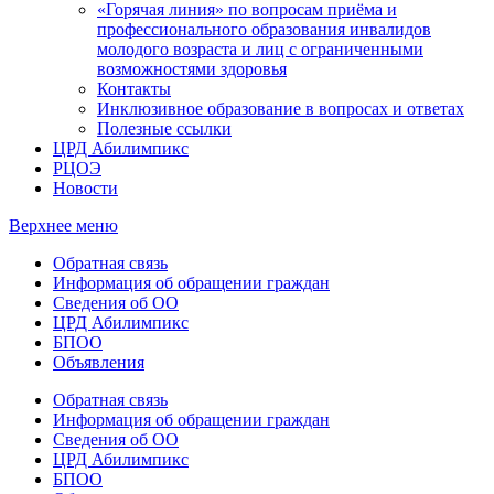
«Горячая линия» по вопросам приёма и
профессионального образования инвалидов
молодого возраста и лиц с ограниченными
возможностями здоровья
Контакты
Инклюзивное образование в вопросах и ответах
Полезные ссылки
ЦРД Абилимпикс
РЦОЭ
Новости
Верхнее меню
Обратная связь
Информация об обращении граждан
Сведения об ОО
ЦРД Абилимпикс
БПОО
Объявления
Обратная связь
Информация об обращении граждан
Сведения об ОО
ЦРД Абилимпикс
БПОО