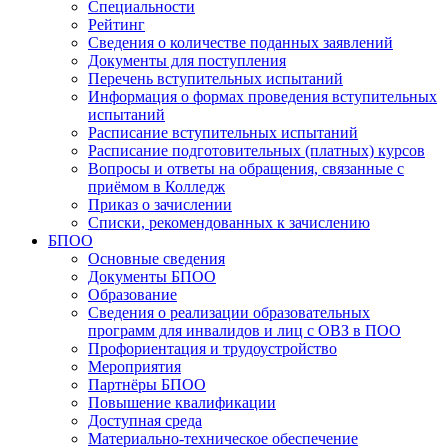
Специальности
Рейтинг
Сведения о количестве поданных заявлений
Документы для поступления
Перечень вступительных испытаний
Информация о формах проведения вступительных
испытаний
Расписание вступительных испытаний
Расписание подготовительных (платных) курсов
Вопросы и ответы на обращения, связанные с
приёмом в Колледж
Приказ о зачислении
Списки, рекомендованных к зачислению
БПОО
Основные сведения
Документы БПОО
Образование
Сведения о реализации образовательных
программ для инвалидов и лиц с ОВЗ в ПОО
Профориентация и трудоустройство
Мероприятия
Партнёры БПОО
Повышение квалификации
Доступная среда
Материально-техническое обеспечение