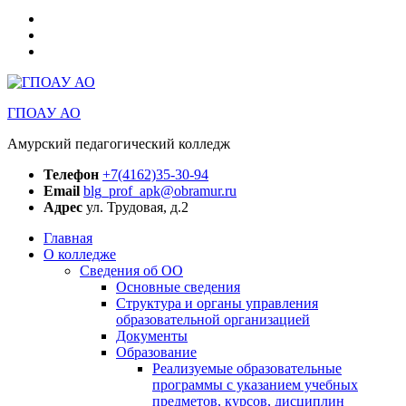
Медиацентр
АПК
БПОО
Амурская
РЦД
область
“Абилимпикс”
Амурская
область
ГПОАУ АО
Амурский педагогический колледж
Телефон
+7(4162)35-30-94
Email
blg_prof_apk@obramur.ru
Адрес
ул. Трудовая, д.2
Главная
О колледже
Сведения об ОО
Основные сведения
Структура и органы управления
образовательной организацией
Документы
Образование
Реализуемые образовательные
программы с указанием учебных
предметов, курсов, дисциплин