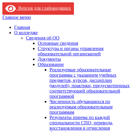
Версия для слабовидящих
Skip
Главное меню
to
Главная
content
О колледже
Сведения об ОО
Основные сведения
Структура и органы управления
образовательной организацией
Документы
Образование
Реализуемые образовательные
программы с указанием учебных
предметов, курсов, дисциплин
(модулей), практики, предусмотренных
соответствующей образовательной
программой
Численность обучающихся по
реализуемым образовательным
программам
Результаты приема по каждой
специальности СПО, перевода,
восстановления и отчисления