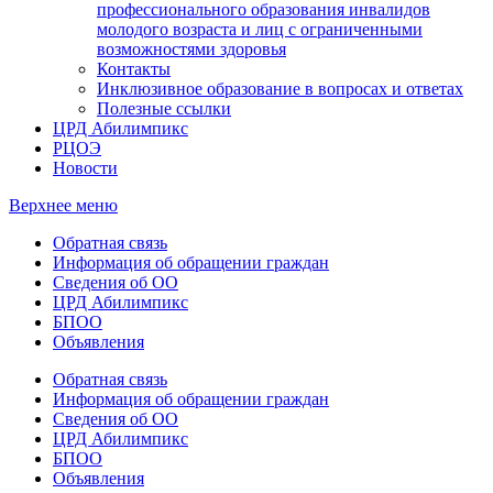
профессионального образования инвалидов
молодого возраста и лиц с ограниченными
возможностями здоровья
Контакты
Инклюзивное образование в вопросах и ответах
Полезные ссылки
ЦРД Абилимпикс
РЦОЭ
Новости
Верхнее меню
Обратная связь
Информация об обращении граждан
Сведения об ОО
ЦРД Абилимпикс
БПОО
Объявления
Обратная связь
Информация об обращении граждан
Сведения об ОО
ЦРД Абилимпикс
БПОО
Объявления