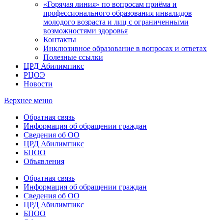
«Горячая линия» по вопросам приёма и
профессионального образования инвалидов
молодого возраста и лиц с ограниченными
возможностями здоровья
Контакты
Инклюзивное образование в вопросах и ответах
Полезные ссылки
ЦРД Абилимпикс
РЦОЭ
Новости
Верхнее меню
Обратная связь
Информация об обращении граждан
Сведения об ОО
ЦРД Абилимпикс
БПОО
Объявления
Обратная связь
Информация об обращении граждан
Сведения об ОО
ЦРД Абилимпикс
БПОО