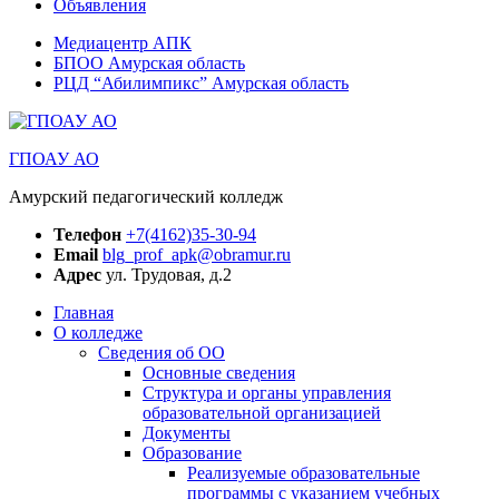
Объявления
Медиацентр АПК
БПОО Амурская область
РЦД “Абилимпикс” Амурская область
ГПОАУ АО
Амурский педагогический колледж
Телефон
+7(4162)35-30-94
Email
blg_prof_apk@obramur.ru
Адрес
ул. Трудовая, д.2
Главная
О колледже
Сведения об ОО
Основные сведения
Структура и органы управления
образовательной организацией
Документы
Образование
Реализуемые образовательные
программы с указанием учебных