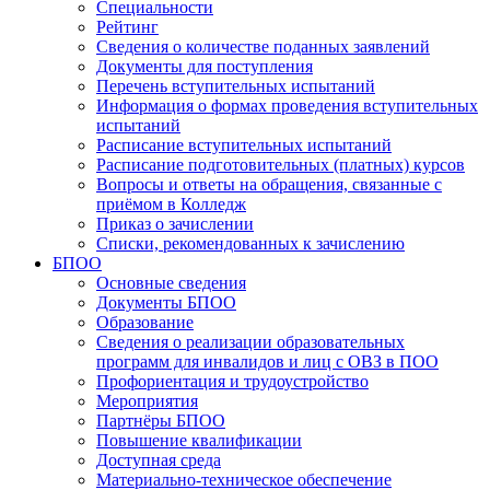
Специальности
Рейтинг
Сведения о количестве поданных заявлений
Документы для поступления
Перечень вступительных испытаний
Информация о формах проведения вступительных
испытаний
Расписание вступительных испытаний
Расписание подготовительных (платных) курсов
Вопросы и ответы на обращения, связанные с
приёмом в Колледж
Приказ о зачислении
Списки, рекомендованных к зачислению
БПОО
Основные сведения
Документы БПОО
Образование
Сведения о реализации образовательных
программ для инвалидов и лиц с ОВЗ в ПОО
Профориентация и трудоустройство
Мероприятия
Партнёры БПОО
Повышение квалификации
Доступная среда
Материально-техническое обеспечение