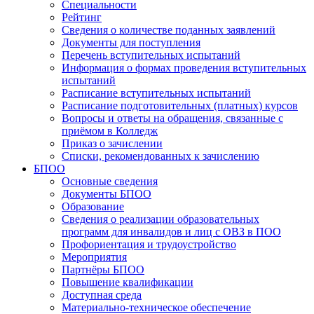
Специальности
Рейтинг
Сведения о количестве поданных заявлений
Документы для поступления
Перечень вступительных испытаний
Информация о формах проведения вступительных
испытаний
Расписание вступительных испытаний
Расписание подготовительных (платных) курсов
Вопросы и ответы на обращения, связанные с
приёмом в Колледж
Приказ о зачислении
Списки, рекомендованных к зачислению
БПОО
Основные сведения
Документы БПОО
Образование
Сведения о реализации образовательных
программ для инвалидов и лиц с ОВЗ в ПОО
Профориентация и трудоустройство
Мероприятия
Партнёры БПОО
Повышение квалификации
Доступная среда
Материально-техническое обеспечение