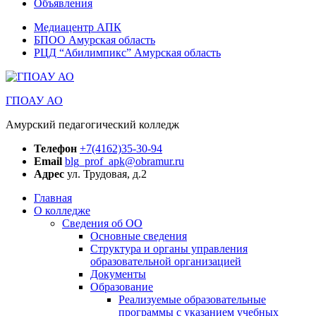
Объявления
Медиацентр АПК
БПОО Амурская область
РЦД “Абилимпикс” Амурская область
ГПОАУ АО
Амурский педагогический колледж
Телефон
+7(4162)35-30-94
Email
blg_prof_apk@obramur.ru
Адрес
ул. Трудовая, д.2
Главная
О колледже
Сведения об ОО
Основные сведения
Структура и органы управления
образовательной организацией
Документы
Образование
Реализуемые образовательные
программы с указанием учебных