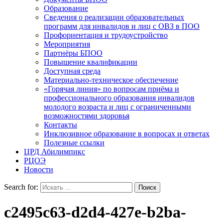
Образование
Сведения о реализации образовательных
программ для инвалидов и лиц с ОВЗ в ПОО
Профориентация и трудоустройство
Мероприятия
Партнёры БПОО
Повышение квалификации
Доступная среда
Материально-техническое обеспечение
«Горячая линия» по вопросам приёма и
профессионального образования инвалидов
молодого возраста и лиц с ограниченными
возможностями здоровья
Контакты
Инклюзивное образование в вопросах и ответах
Полезные ссылки
ЦРД Абилимпикс
РЦОЭ
Новости
Search for:
c2495c63-d2d4-427e-b2ba-