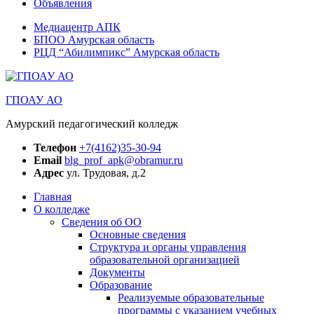
Объявления
Медиацентр АПК
БПОО Амурская область
РЦД “Абилимпикс” Амурская область
ГПОАУ АО
Амурский педагогический колледж
Телефон
+7(4162)35-30-94
Email
blg_prof_apk@obramur.ru
Адрес
ул. Трудовая, д.2
Главная
О колледже
Сведения об ОО
Основные сведения
Структура и органы управления
образовательной организацией
Документы
Образование
Реализуемые образовательные
программы с указанием учебных