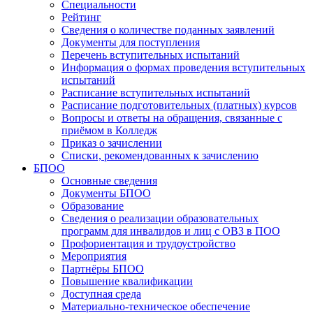
Специальности
Рейтинг
Сведения о количестве поданных заявлений
Документы для поступления
Перечень вступительных испытаний
Информация о формах проведения вступительных
испытаний
Расписание вступительных испытаний
Расписание подготовительных (платных) курсов
Вопросы и ответы на обращения, связанные с
приёмом в Колледж
Приказ о зачислении
Списки, рекомендованных к зачислению
БПОО
Основные сведения
Документы БПОО
Образование
Сведения о реализации образовательных
программ для инвалидов и лиц с ОВЗ в ПОО
Профориентация и трудоустройство
Мероприятия
Партнёры БПОО
Повышение квалификации
Доступная среда
Материально-техническое обеспечение