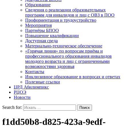
Образование
Сведения о реализации образовательных
программ для инвалидов и лиц с ОВЗ в ПОО
Профориентация и трудоустройство
Мероприятия
Партнёры БПОО
Повышение квалификации
Доступная среда
Материально-техническое обеспечение
«Горячая линия» по вопросам приёма и
профессионального образования инвалидов
молодого возраста и лиц с ограниченными
возможностями здоровья
Контакты
Инклюзивное образование в вопросах и ответах
Полезные ссылки
ЦРД Абилимпикс
РЦОЭ
Новости
Search for:
f1dd50b8-d825-423a-9edf-