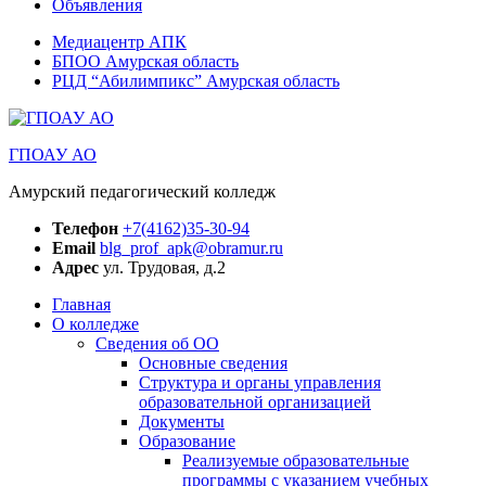
Объявления
Медиацентр АПК
БПОО Амурская область
РЦД “Абилимпикс” Амурская область
ГПОАУ АО
Амурский педагогический колледж
Телефон
+7(4162)35-30-94
Email
blg_prof_apk@obramur.ru
Адрес
ул. Трудовая, д.2
Главная
О колледже
Сведения об ОО
Основные сведения
Структура и органы управления
образовательной организацией
Документы
Образование
Реализуемые образовательные
программы с указанием учебных