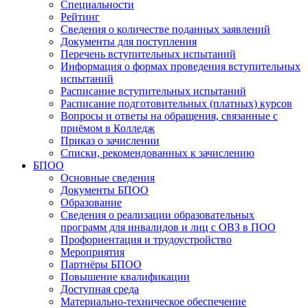
Специальности
Рейтинг
Сведения о количестве поданных заявлений
Документы для поступления
Перечень вступительных испытаний
Информация о формах проведения вступительных
испытаний
Расписание вступительных испытаний
Расписание подготовительных (платных) курсов
Вопросы и ответы на обращения, связанные с
приёмом в Колледж
Приказ о зачислении
Списки, рекомендованных к зачислению
БПОО
Основные сведения
Документы БПОО
Образование
Сведения о реализации образовательных
программ для инвалидов и лиц с ОВЗ в ПОО
Профориентация и трудоустройство
Мероприятия
Партнёры БПОО
Повышение квалификации
Доступная среда
Материально-техническое обеспечение