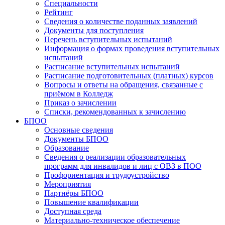
Специальности
Рейтинг
Сведения о количестве поданных заявлений
Документы для поступления
Перечень вступительных испытаний
Информация о формах проведения вступительных
испытаний
Расписание вступительных испытаний
Расписание подготовительных (платных) курсов
Вопросы и ответы на обращения, связанные с
приёмом в Колледж
Приказ о зачислении
Списки, рекомендованных к зачислению
БПОО
Основные сведения
Документы БПОО
Образование
Сведения о реализации образовательных
программ для инвалидов и лиц с ОВЗ в ПОО
Профориентация и трудоустройство
Мероприятия
Партнёры БПОО
Повышение квалификации
Доступная среда
Материально-техническое обеспечение