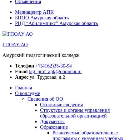
Объявления
Медиацентр АПК
БПОО Амурская область
РЦД “Абилимпикс” Амурская область
ГПОАУ АО
Амурский педагогический колледж
Телефон
+7(4162)35-30-94
Email
blg_prof_apk@obramur.ru
Адрес
ул. Трудовая, д.2
Главная
О колледже
Сведения об ОО
Основные сведения
Структура и органы управления
образовательной организацией
Документы
Образование
Реализуемые образовательные
программы с указанием учебных