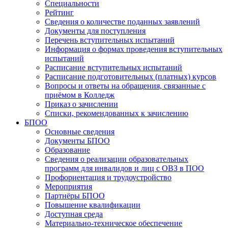
Специальности
Рейтинг
Сведения о количестве поданных заявлений
Документы для поступления
Перечень вступительных испытаний
Информация о формах проведения вступительных
испытаний
Расписание вступительных испытаний
Расписание подготовительных (платных) курсов
Вопросы и ответы на обращения, связанные с
приёмом в Колледж
Приказ о зачислении
Списки, рекомендованных к зачислению
БПОО
Основные сведения
Документы БПОО
Образование
Сведения о реализации образовательных
программ для инвалидов и лиц с ОВЗ в ПОО
Профориентация и трудоустройство
Мероприятия
Партнёры БПОО
Повышение квалификации
Доступная среда
Материально-техническое обеспечение