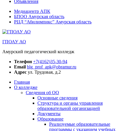
Объявления
Медиацентр АПК
БПОО Амурская область
РЦД “Абилимпикс” Амурская область
ГПОАУ АО
Амурский педагогический колледж
Телефон
+7(4162)35-30-94
Email
blg_prof_apk@obramur.ru
Адрес
ул. Трудовая, д.2
Главная
О колледже
Сведения об ОО
Основные сведения
Структура и органы управления
образовательной организацией
Документы
Образование
Реализуемые образовательные
программы с указанием учебных