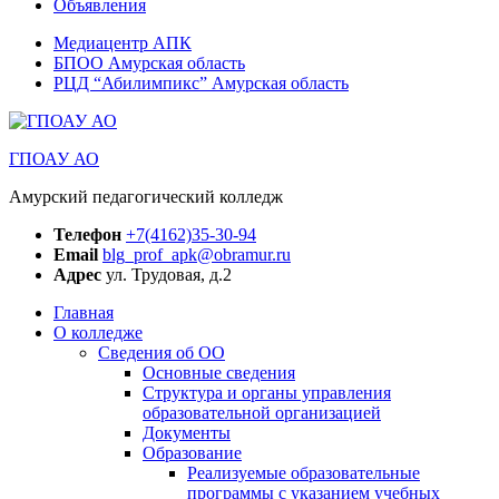
Объявления
Медиацентр АПК
БПОО Амурская область
РЦД “Абилимпикс” Амурская область
ГПОАУ АО
Амурский педагогический колледж
Телефон
+7(4162)35-30-94
Email
blg_prof_apk@obramur.ru
Адрес
ул. Трудовая, д.2
Главная
О колледже
Сведения об ОО
Основные сведения
Структура и органы управления
образовательной организацией
Документы
Образование
Реализуемые образовательные
программы с указанием учебных