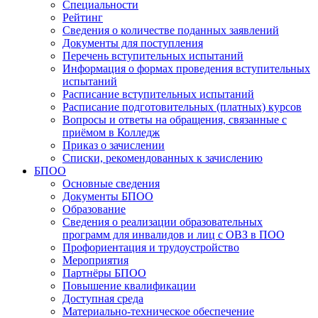
Специальности
Рейтинг
Сведения о количестве поданных заявлений
Документы для поступления
Перечень вступительных испытаний
Информация о формах проведения вступительных
испытаний
Расписание вступительных испытаний
Расписание подготовительных (платных) курсов
Вопросы и ответы на обращения, связанные с
приёмом в Колледж
Приказ о зачислении
Списки, рекомендованных к зачислению
БПОО
Основные сведения
Документы БПОО
Образование
Сведения о реализации образовательных
программ для инвалидов и лиц с ОВЗ в ПОО
Профориентация и трудоустройство
Мероприятия
Партнёры БПОО
Повышение квалификации
Доступная среда
Материально-техническое обеспечение