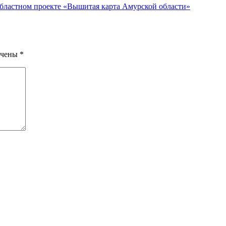
областном проекте «Вышитая карта Амурской области»
ечены
*