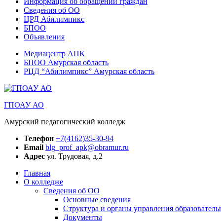
Информация об обращении граждан
Сведения об ОО
ЦРД Абилимпикс
БПОО
Объявления
Медиацентр АПК
БПОО Амурская область
РЦД “Абилимпикс” Амурская область
ГПОАУ АО
Амурский педагогический колледж
Телефон
+7(4162)35-30-94
Email
blg_prof_apk@obramur.ru
Адрес
ул. Трудовая, д.2
Главная
О колледже
Сведения об ОО
Основные сведения
Структура и органы управления образователь
Документы