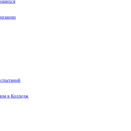
ающихся
анизации
испытаний
мом в Колледж