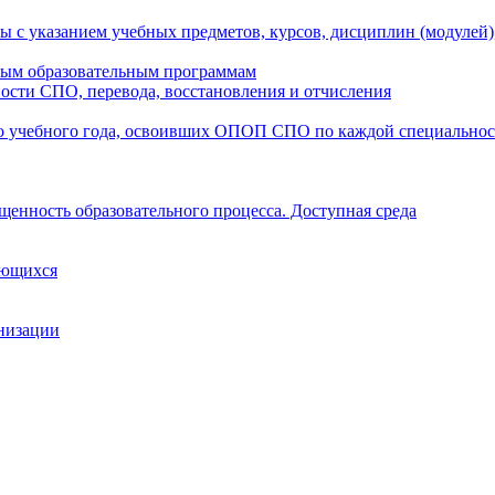
ы с указанием учебных предметов, курсов, дисциплин (модулей
мым образовательным программам
ости СПО, перевода, восстановления и отчисления
о учебного года, освоивших ОПОП СПО по каждой специально
щенность образовательного процесса. Доступная среда
ающихся
анизации