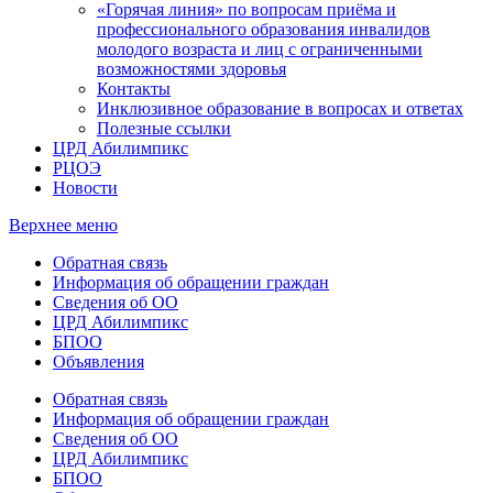
«Горячая линия» по вопросам приёма и
профессионального образования инвалидов
молодого возраста и лиц с ограниченными
возможностями здоровья
Контакты
Инклюзивное образование в вопросах и ответах
Полезные ссылки
ЦРД Абилимпикс
РЦОЭ
Новости
Верхнее меню
Обратная связь
Информация об обращении граждан
Сведения об ОО
ЦРД Абилимпикс
БПОО
Объявления
Обратная связь
Информация об обращении граждан
Сведения об ОО
ЦРД Абилимпикс
БПОО