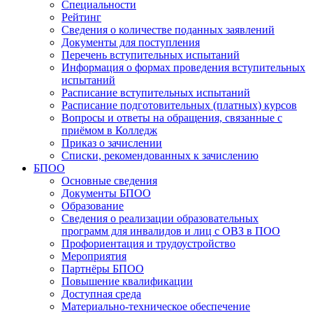
Специальности
Рейтинг
Сведения о количестве поданных заявлений
Документы для поступления
Перечень вступительных испытаний
Информация о формах проведения вступительных
испытаний
Расписание вступительных испытаний
Расписание подготовительных (платных) курсов
Вопросы и ответы на обращения, связанные с
приёмом в Колледж
Приказ о зачислении
Списки, рекомендованных к зачислению
БПОО
Основные сведения
Документы БПОО
Образование
Сведения о реализации образовательных
программ для инвалидов и лиц с ОВЗ в ПОО
Профориентация и трудоустройство
Мероприятия
Партнёры БПОО
Повышение квалификации
Доступная среда
Материально-техническое обеспечение