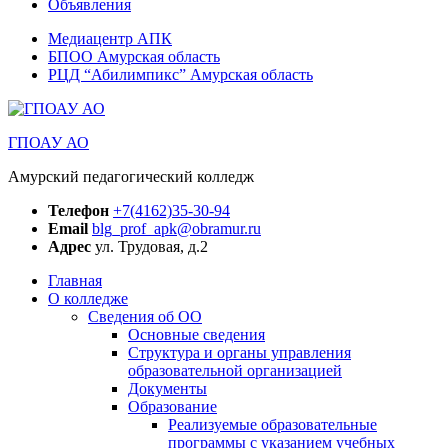
Объявления
Медиацентр АПК
БПОО Амурская область
РЦД “Абилимпикс” Амурская область
ГПОАУ АО
Амурский педагогический колледж
Телефон
+7(4162)35-30-94
Email
blg_prof_apk@obramur.ru
Адрес
ул. Трудовая, д.2
Главная
О колледже
Сведения об ОО
Основные сведения
Структура и органы управления
образовательной организацией
Документы
Образование
Реализуемые образовательные
программы с указанием учебных