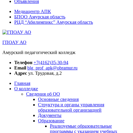
Объявления
Медиацентр АПК
БПОО Амурская область
РЦД “Абилимпикс” Амурская область
ГПОАУ АО
Амурский педагогический колледж
Телефон
+7(4162)35-30-94
Email
blg_prof_apk@obramur.ru
Адрес
ул. Трудовая, д.2
Главная
О колледже
Сведения об ОО
Основные сведения
Структура и органы управления
образовательной организацией
Документы
Образование
Реализуемые образовательные
программы с указанием учебных