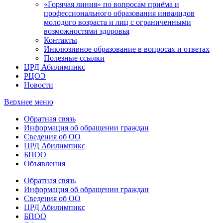
«Горячая линия» по вопросам приёма и
профессионального образования инвалидов
молодого возраста и лиц с ограниченными
возможностями здоровья
Контакты
Инклюзивное образование в вопросах и ответах
Полезные ссылки
ЦРД Абилимпикс
РЦОЭ
Новости
Верхнее меню
Обратная связь
Информация об обращении граждан
Сведения об ОО
ЦРД Абилимпикс
БПОО
Объявления
Обратная связь
Информация об обращении граждан
Сведения об ОО
ЦРД Абилимпикс
БПОО