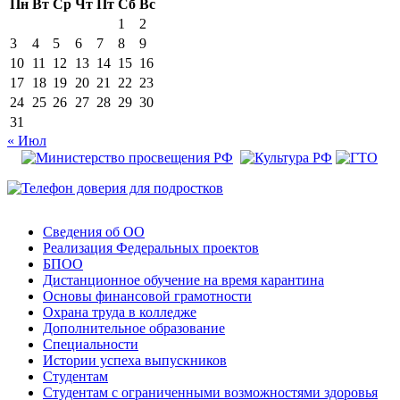
Пн
Вт
Ср
Чт
Пт
Сб
Вс
1
2
3
4
5
6
7
8
9
10
11
12
13
14
15
16
17
18
19
20
21
22
23
24
25
26
27
28
29
30
31
« Июл
Сведения об ОО
Реализация Федеральных проектов
БПОО
Дистанционное обучение на время карантина
Основы финансовой грамотности
Охрана труда в колледже
Дополнительное образование
Специальности
Истории успеха выпускников
Студентам
Студентам с ограниченными возможностями здоровья