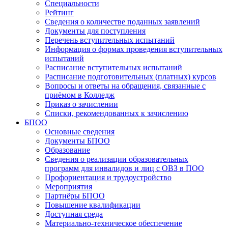
Специальности
Рейтинг
Сведения о количестве поданных заявлений
Документы для поступления
Перечень вступительных испытаний
Информация о формах проведения вступительных
испытаний
Расписание вступительных испытаний
Расписание подготовительных (платных) курсов
Вопросы и ответы на обращения, связанные с
приёмом в Колледж
Приказ о зачислении
Списки, рекомендованных к зачислению
БПОО
Основные сведения
Документы БПОО
Образование
Сведения о реализации образовательных
программ для инвалидов и лиц с ОВЗ в ПОО
Профориентация и трудоустройство
Мероприятия
Партнёры БПОО
Повышение квалификации
Доступная среда
Материально-техническое обеспечение