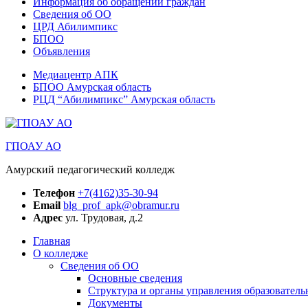
Информация об обращении граждан
Сведения об ОО
ЦРД Абилимпикс
БПОО
Объявления
Медиацентр АПК
БПОО Амурская область
РЦД “Абилимпикс” Амурская область
ГПОАУ АО
Амурский педагогический колледж
Телефон
+7(4162)35-30-94
Email
blg_prof_apk@obramur.ru
Адрес
ул. Трудовая, д.2
Главная
О колледже
Сведения об ОО
Основные сведения
Структура и органы управления образователь
Документы