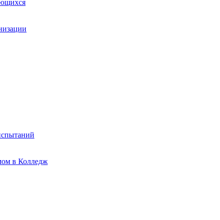
ающихся
анизации
испытаний
мом в Колледж