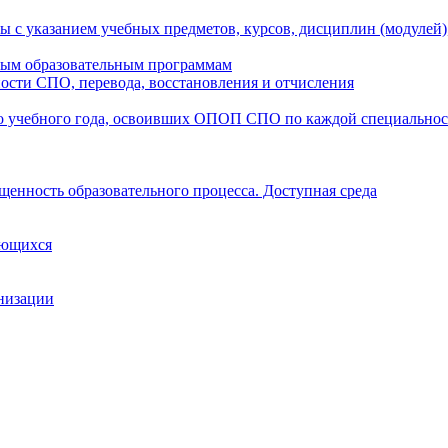
ы с указанием учебных предметов, курсов, дисциплин (модулей
мым образовательным программам
ости СПО, перевода, восстановления и отчисления
о учебного года, освоивших ОПОП СПО по каждой специально
щенность образовательного процесса. Доступная среда
ающихся
анизации