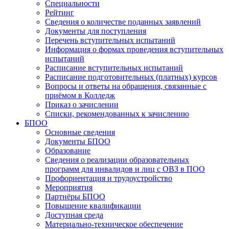
Специальности
Рейтинг
Сведения о количестве поданных заявлений
Документы для поступления
Перечень вступительных испытаний
Информация о формах проведения вступительных
испытаний
Расписание вступительных испытаний
Расписание подготовительных (платных) курсов
Вопросы и ответы на обращения, связанные с
приёмом в Колледж
Приказ о зачислении
Списки, рекомендованных к зачислению
БПОО
Основные сведения
Документы БПОО
Образование
Сведения о реализации образовательных
программ для инвалидов и лиц с ОВЗ в ПОО
Профориентация и трудоустройство
Мероприятия
Партнёры БПОО
Повышение квалификации
Доступная среда
Материально-техническое обеспечение