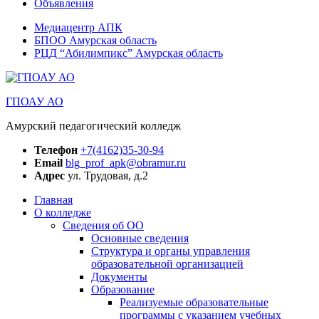
Объявления
Медиацентр АПК
БПОО Амурская область
РЦД “Абилимпикс” Амурская область
ГПОАУ АО
Амурский педагогический колледж
Телефон
+7(4162)35-30-94
Email
blg_prof_apk@obramur.ru
Адрес
ул. Трудовая, д.2
Главная
О колледже
Сведения об ОО
Основные сведения
Структура и органы управления
образовательной организацией
Документы
Образование
Реализуемые образовательные
программы с указанием учебных