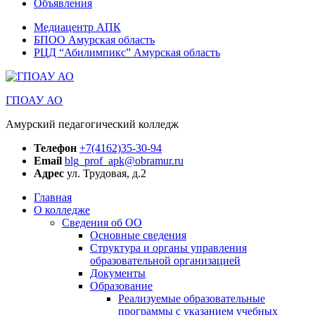
Объявления
Медиацентр АПК
БПОО Амурская область
РЦД “Абилимпикс” Амурская область
ГПОАУ АО
Амурский педагогический колледж
Телефон
+7(4162)35-30-94
Email
blg_prof_apk@obramur.ru
Адрес
ул. Трудовая, д.2
Главная
О колледже
Сведения об ОО
Основные сведения
Структура и органы управления
образовательной организацией
Документы
Образование
Реализуемые образовательные
программы с указанием учебных