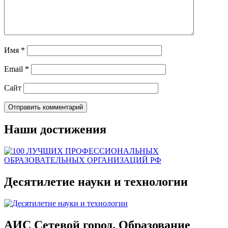
Имя
*
Email
*
Сайт
Наши достижения
Десятилетие науки и технологии
АИС Сетевой город. Образование