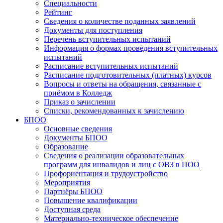
Специальности
Рейтинг
Сведения о количестве поданных заявлений
Документы для поступления
Перечень вступительных испытаний
Информация о формах проведения вступительных
испытаний
Расписание вступительных испытаний
Расписание подготовительных (платных) курсов
Вопросы и ответы на обращения, связанные с
приёмом в Колледж
Приказ о зачислении
Списки, рекомендованных к зачислению
БПОО
Основные сведения
Документы БПОО
Образование
Сведения о реализации образовательных
программ для инвалидов и лиц с ОВЗ в ПОО
Профориентация и трудоустройство
Мероприятия
Партнёры БПОО
Повышение квалификации
Доступная среда
Материально-техническое обеспечение