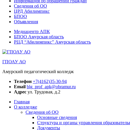
Информация об обращении граждан
Сведения об ОО
ЦРД Абилимпикс
БПОО
Объявления
Медиацентр АПК
БПОО Амурская область
РЦД “Абилимпикс” Амурская область
ГПОАУ АО
Амурский педагогический колледж
Телефон
+7(4162)35-30-94
Email
blg_prof_apk@obramur.ru
Адрес
ул. Трудовая, д.2
Главная
О колледже
Сведения об ОО
Основные сведения
Структура и органы управления образователь
Документы