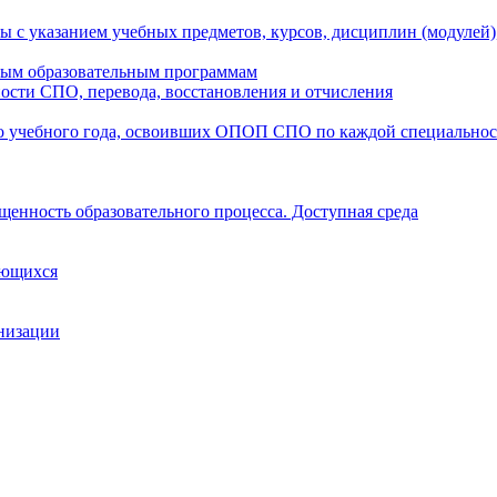
ы с указанием учебных предметов, курсов, дисциплин (модулей
мым образовательным программам
ости СПО, перевода, восстановления и отчисления
о учебного года, освоивших ОПОП СПО по каждой специально
щенность образовательного процесса. Доступная среда
ающихся
анизации