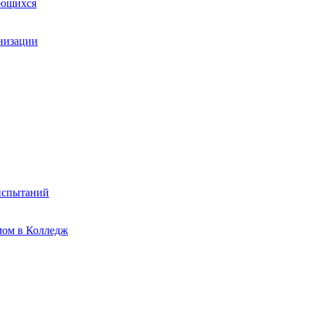
ающихся
анизации
испытаний
мом в Колледж