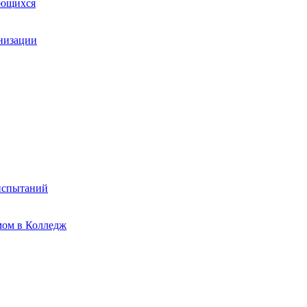
ающихся
анизации
испытаний
мом в Колледж