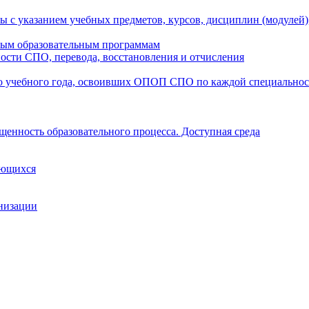
ы с указанием учебных предметов, курсов, дисциплин (модулей
мым образовательным программам
ости СПО, перевода, восстановления и отчисления
о учебного года, освоивших ОПОП СПО по каждой специально
щенность образовательного процесса. Доступная среда
ающихся
анизации