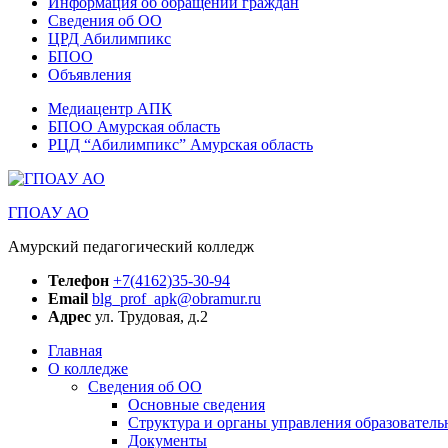
Информация об обращении граждан
Сведения об ОО
ЦРД Абилимпикс
БПОО
Объявления
Медиацентр АПК
БПОО Амурская область
РЦД “Абилимпикс” Амурская область
ГПОАУ АО
Амурский педагогический колледж
Телефон
+7(4162)35-30-94
Email
blg_prof_apk@obramur.ru
Адрес
ул. Трудовая, д.2
Главная
О колледже
Сведения об ОО
Основные сведения
Структура и органы управления образователь
Документы