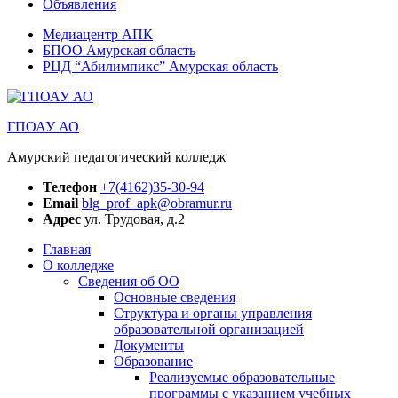
Объявления
Медиацентр АПК
БПОО Амурская область
РЦД “Абилимпикс” Амурская область
ГПОАУ АО
Амурский педагогический колледж
Телефон
+7(4162)35-30-94
Email
blg_prof_apk@obramur.ru
Адрес
ул. Трудовая, д.2
Главная
О колледже
Сведения об ОО
Основные сведения
Структура и органы управления
образовательной организацией
Документы
Образование
Реализуемые образовательные
программы с указанием учебных