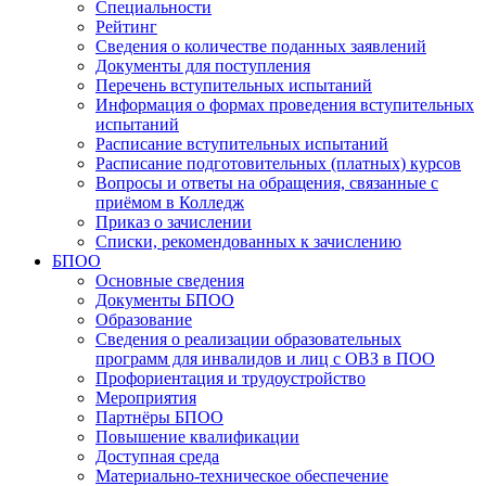
Специальности
Рейтинг
Сведения о количестве поданных заявлений
Документы для поступления
Перечень вступительных испытаний
Информация о формах проведения вступительных
испытаний
Расписание вступительных испытаний
Расписание подготовительных (платных) курсов
Вопросы и ответы на обращения, связанные с
приёмом в Колледж
Приказ о зачислении
Списки, рекомендованных к зачислению
БПОО
Основные сведения
Документы БПОО
Образование
Сведения о реализации образовательных
программ для инвалидов и лиц с ОВЗ в ПОО
Профориентация и трудоустройство
Мероприятия
Партнёры БПОО
Повышение квалификации
Доступная среда
Материально-техническое обеспечение